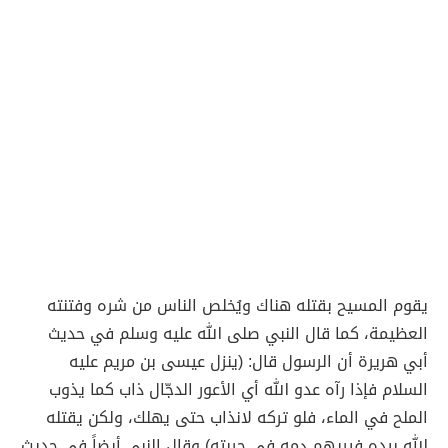
يقوم المسيح بقتله هناك ويُخلص الناس من شره وفتنته
العظيمة، كما قال النبي صلى الله عليه وسلم في حديث
أبي هريرة أن الرسول قال: (ينزل عيسى بن مريم عليه
السلام فإذا رآه عدو الله أي الأعور الدجّال ذاب كما يذوب
الملح في الماء، فلو تركه لانذاب حتى يهلك، ولكن يقتله
الله بيده فيريهم دمه في حربته) وقال النبي أيضاً في حديث