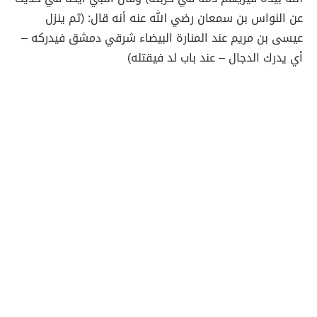
عن النواس بن سمعان رضي الله عنه أنه قال: (ثم ينزل
عيسى بن مريم عند المنارة البيضاء شرقي دمشق فيدركه –
أي يدرك الدجال – عند باب لد فيقتله)