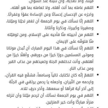
ميّتنا، وألّا تُعذّبه، وأن تُثبّته عند السؤال.
اللهم عامله بما أنت أهله، ولا تعامله بما هو أهله،
واجزه عن الإحسان إحسانًا وعن الإساءة عفوًا وغفرانًا.
اللهم إنّا نسألك في يوم الجمعة أن تغفر لحيّنا وميّتنا،
وصغيرنا وكبيرنا، وذكرنا وأنثانا.
اللهم من أحييته منّا فأحيه على الإسلام، ومن توفيّته
منّا فتوفّه على الإيمان.
اللهم إنّا نسألك في هذا اليوم المبارك أن تُبدل موتانا
وموتى المسلمين دورًا خيرًا من دورهم، وأهلًا خيرًا من
أهلهم، وأنت تدخلهم الجنة وتعيذهم من عذاب القبر
ومن عذاب النار.
اللهمّ إنّه كان لكتابك تالياً وسامعاً، فشفّع فيه القرآن،
وارحمه من النّيران، واجعله يا رحمن يرتقي في الجنّة
إلى آخر آية قرأها أو سمعها، وآخر حرفٍ تلاه.
اللهم في يوم الجمعة نسألك أن ترحم ميّتنا وأن تنزله
منزلًا مباركًا وأنت خير المنزلين.