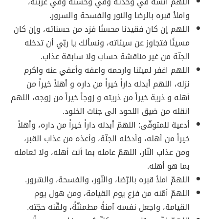
اللهم آنسه في وحدته وفي وحشته وفي غربته،
واملأ قبره بالرضا والنور والفسحة والسرور.
اللهم إن كان فقيدنا محسنًا فزد من حسناته، وإن كان
مسيئًا فتجاوز عن سيئاته، ونسألك يا ربّي أن تدخله
الجنّة من غير مناقشة حساب ولا سابقة عذاب.
اللهم اغفر لميتنا وارحمه واعفه وأعفي عنه واكرم
نزله، اللهم أبدله داراً خيراً من داره و أهلاً خيراً من
أهله و ذرية خيراً من ذريته و زوجاً خيراً من زوجه، اللهم
انقله من ضيق اللحود الى جنات الخلود.
أدعية للمتوفّى: اللهمّ أبدله داراً خيراً من داره، وأهلاً
خيراً من أهله، وأدخله الجنّة، وأعذه من عذاب القبر،
ومن عذاب النّار، اللهمّ عامله بما أنت أهله، ولا تعامله
بما هو أهله.
اللهمّ املأ قبره بالرّضا، والنّور، والفسحة، والسّرور.
اللهمّ أمّنه من فزع يوم القيامة، ومن هول يوم
القيامة، واجعل نفسه آمنةً مطمئنّةً، ولقّنه حجّته.