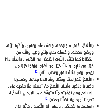
(اللَّهُمَّ، اغْفِرْ له وَارْحَمْهُ، وَاعْفُ عنْه وَعَافِهِ، وَأَكْرِمْ نُزُلَهُ،
وَوَسِّعْ مُدْخَلَهُ، وَاغْسِلْهُ بمَاءٍ وَثَلْجٍ وَبَرَدٍ، وَنَقِّهِ مِنَ
الخَطَايَا كما يُنَقَّى الثَّوْبُ الأبْيَضُ مِنَ الدَّنَسِ، وَأَبْدِلْهُ دَارًا
خَيْرًا مِن دَارِهِ، وَأَهْلًا خَيْرًا مِن أَهْلِهِ، وَزَوْجًا خَيْرًا مِن
زَوْجِهِ، وَقِهِ فِتْنَةَ القَبْرِ وَعَذَابَ النَّارِ)
.
[1]
(اللَّهمَّ اغْفِرْ لحيِّنا وميِّتِنا وشاهدنا وغائِبنا وصَغيرنا
وَكبيرنا وذَكرِنا وأُنثانا اللَّهمَّ مَنْ أحييتَه مِنَّا فأحيِه علَى
الإسلامِ ومن تَوَفَّيتَه مِنَّا فتَوفَّهُ علَى الإيمانِ اللَّهمَّ لا
تحرمنا أجرَه ولا تُضلَّنا بعدَه)
.
[2]
(استغفِروا لأخيكُم ، وسَلوا لَهُ التَّثبيتَ ، فإنَّهُ الآنَ