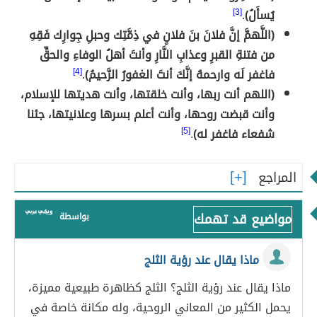
يُسأَلُ)
.
[3]
(اللَّهمَّ إنَّ فلانَ بنَ فلانٍ في ذِمَّتِك وحبلِ جِوارِك فَقِهِ
من فتنةِ القبرِ وعذابِ النَّارِ وأنتَ أهلُ الوفاءِ والحقِّ
فاغفر لَه وارحمهُ إنَّكَ أنتَ الغفورُ الرَّحيمُ)
.
[4]
(اللهم أنت ربها، وأنت خلقتها، وأنت هديتها للإسلام،
وأنت قبضت روحها، وأنت أعلم بسرها وعلانيتها، جئنا
شفعاء فاغفر له)
.
[5]
المراجع
مواضيع قد تهمك
بواسطة
ماذا يقال عند رؤية الثلج
ماذا يقال عند رؤية الثلج؟ الثلج كظاهرة طبيعية مميزة،
يحمل الكثير من المعاني الروحية، وله مكانة خاصة في