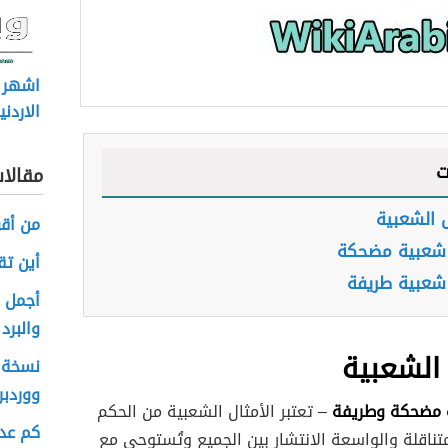
اشهر ا
الاردن
ت
مقالا
ل الشعبية
من أقو
 شعبية مضحكة
أين تق
شعبية طريفة
أجمل ا
والبرد
 الشعبية
نسخة ا
ووردب
 مضحكة وطريفة
– تعتبر الأمثال الشعبية من الحكم
کم عدد
ناقلة والواسعة الانتشار بين الجميع وتُستوحى مع