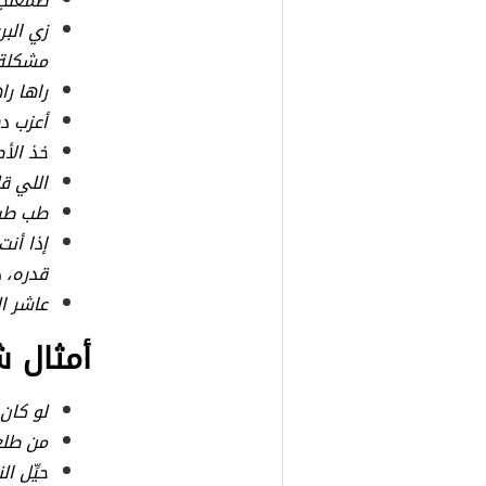
طمعنجي
زي الب
مشكلة 
راها را
أعزب د
خذ الأص
اللي قل
طب طب
إذا أنت
قدره، 
عاشر ا
أمثال 
لو كان
من طلع
حيِّل ا