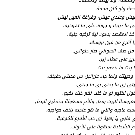
نغشه؟ ولا بيضة ودفشة..
رحمة ولو كان فحمة.
يش وعندي عيش، وفراغة العين ليش.
ى ما تربيه و جوزك على ما تعوديه.
خذ المقصد بسوء نية تركبه جنية.
يا أقرع من فين نبوسك.
من صف الصواني صار حلواني.
رير على غطاء زير.
 ريت ما بتعمر بيت.
 وحبيتك ولما جاء عزرائيل من محبتي دفيتك.
يتي زي ما رحتي زي ما جيتي.
قول لكتيع لو ما كنت لكع خلك لكيع.
عروسة للبيت وصل والأم مشغولة بتقطيع البصل.
جبه عاجبه واللي ما هو عاجبه ينتف حواجبه.
 قلبي يا بهية زي حب الأقرع للكوفية.
م الشحادة سبقونا على الأبواب.