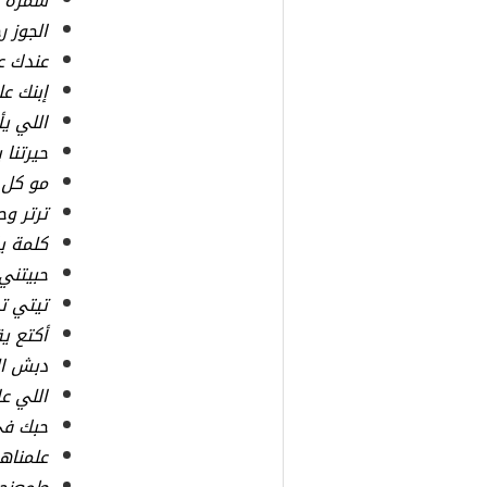
سمره و
الجوز 
عندك ع
إبنك عل
اللي يأ
حيرتنا 
مو كل 
ترتر وح
كلمة يا
حبيتني
تيتي ت
أكتع ي
دبش ال
اللي عا
حبك في
علمناه