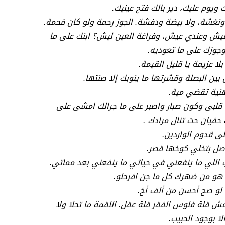
 ويوم عليك، دير بالك فتح عينيك.
نغشة، ولا بيضة ودفشة. الجوز رحمة ولو كان فحمة.
يش وعندي عيش، وفراغة العين ليش؟ ابنك على ما
 وجوزك على ما تعوديه.
بلا عزيمة يا قليل القيمة.
 بين البصلة وقشرتها ما ينوبك إلا صنتها.
نية تقضي مية.
ا قلبى وكون صبار واصبر على ما جرالك امشى على
حفيان حت تنال مرادك .
لى قدوم الواردين.
أصل بتخلي كوخها قصر.
 اللي ما ينفعني في حياتي ما ينفعني بعد مماتي.
 هو من ضهرك كل ما جن افرحلو.
 لو صح أحسن من ألف أخ.
مش قلة فلوس الفقر قلة عقل. اللقمة ما تحلا ولا
ا بوجود الحبيب.