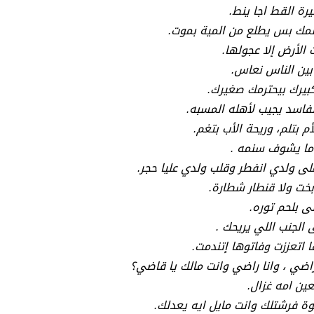
رة القط اجا ينط.
مك بس يطلع من المية بموت.
 الأرض إلا عجولها.
بين الناس نعاس.
كبيرك بيحترمك صغيرك.
الفاسد يجيب لأهله المسبه.
أم بتلم، وريحة الأب بتغم.
ما يشوف سنمه .
لى ولدي انفطر وقلب ولدي عليا حجر.
بخت ولا قنطار شطارة.
ى بلحم توره.
 الجنب اللي يريحك .
 اتعززت وفاتوها إتندمت.
راضي ، وانا راضي وانت مالك يا قاضي؟
عين امه غزال.
وة فرشتلك وانت مايل ايه يعدلك.