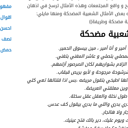
مح و واقع المجتمعات وهذه الأمثال ترسخ في اذهان
مفهوم 
 بعض الأمثال الشعبية المضحكة ومنها مايلي:
اقوال 
ية مضحكة وطريفة))
احسن 
شعبية مضحكة
نصف ا
 أمير و أنا أمير ، مين بيسوق الحمير.
حمض ا
لمصلي بتصلي و عاشر المغني بتغني.
 الزلام بشواربهم لكان الصرصور أزلمهم.
شرشوحة مرجوحة و لأبو بريص قبقاب.
نالها اطبخي بتقول مريضه ،بس اذا قلنالها تعي كلي
وين معلقتي العريضة.
طول نخلة والعقل عقل سخلة.
دري بدري واللي ما بدري بيقول كف عدس.
ر ولا هالجار.
 ويوم عليك، دير بالك فتح عينيك.