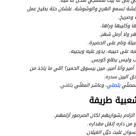
 بنى له بيت فلسنجي سكن له فيه.
رغشة تسمع الهرج والوشوشة. علشان حتة بطيخ عمل
وصريخ.
ها وكليبها وراها.
هر ولا أرمل شهر.
يلة ونام على الحصيرة.
به على حبيبه، يدور عليه ويجيبه.
 وليس يطلع كويس.
 أمير وأنا أمير، مين بيسوق الحمير؟ اللي ما ياخذ من
دق البين سدره.
لمصلّي
بتصلي
، وعاشر المغنّي
بتغني
.
شعبية طريفة
 الزلام بشواربهم لكان الصرصور أزلمهم.
 من داره إتقل مقداره.
لنسوان غلبت حيِّل الغيلان.