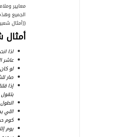
معايير وملا
الجميع وهذه
((أمثال شعب
أمثال 
اذا انت
عاشر ا
لو كان
صار لل
إذا قل
بتقول 
الطول 
اللي ب
كوم حجا
يوم إلك