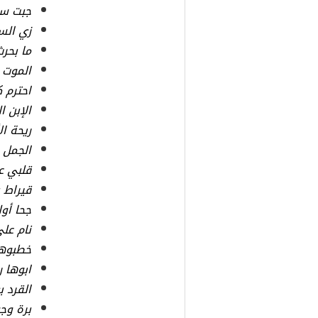
جبت سي
زي الس
ما بحرث
الموت 
احترم 
الإبن 
ريحة ال
الجمل 
قلبي ع
قيراط 
جحا أول
نام على
خطبوها
ابوها 
القرد ب
برة وج