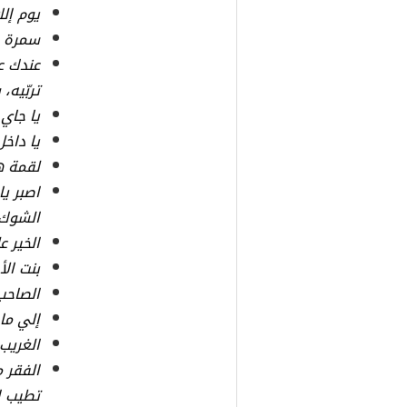
يوم إلك
سمرة و
عندك ع
تربّيه،
يا جاي 
يا داخل
لقمة ه
اصبر ي
الشوك 
الخير ع
بنت ال
الصاحب
إلي ما
الغريب
الفقر 
تطيب ال