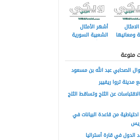
لامثال
أشهر الأمثال
ية ومعانيها
الشعبية السورية
تداولاً
ت منوعة
ال الصحابي عبد الله بن مسعود
ع مدينة تروا ريفيير
لاقتباسات عن الثلج وتساقط الثلج
حتياطية من قاعدة البيانات في
ريس
 الدول في قارة أسترالیا