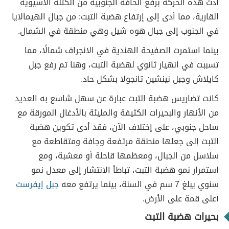
أدت هذه الحركة برفع الحافة الجنوبية من الكتلة الآسيوية
القارية، مما أدى إلى إرتفاع هضبة التبت: من جبال الهيمالايا
في الجنوب إلى جبال هوه شيل وهي منطقة في الشمال.
بينما استمرت الصفيحة الهندية في الانجراف شمالًا، مما
تسببت في انهيار ثانوي لهضبة التبت، وهنا تم رفع جبل
كايلاش وجبل نينشين تانجولا بشكل حاد.
كانت تضاريس هضبة التبت عبارة عن سهل شاسع به العديد
من الأنهار والبحيرات الكثيفة والمليئة بالأدغال المورقة مع
ساحل جنوبي، على إختلاف الآن، فقد أدى تكوين هضبة
التبت إلى جعلها منطقة مرتفعة وجافة ومتقاطعة مع
سلاسل من الجبال، ومعظمها قاحلة أو معشبة، ومع
استمرار نمو هضبة التبت، تباطأ الانتشار إلى معدل نمو
سنوي يبلغ 7 سم في السنة، بينما يرتفع معه
جبل إيفرست
أعلى قمة على الأرض.
بحيرات هضبة التبت