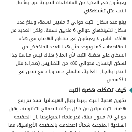
يعيشون في العديد من المقاطعات الصينية غرب وشمال
التبت مثل تشينغهاي.
يبلغ عدد سكان التبت حوالي 3 ملايين نسمة، ويبلغ عدد
سكان تشينغهاي حوالي 6 ملايين نسمة، ولكن العديد من
هؤلاء الناس لا يعيشون في مناطق الهضاب في هذه
المقاطعات، كما ويوجد مثل هذا العدد المنخفض من
السكان على هضبة التبت لأن المناخ هناك ليس مناسبًا جدًا
لسكن الإنسان، فحوالي 80٪ من التضاريس (صحراء) مثل
التندرا والجبال العالية، فالمناخ جاف وبارد مع نقص في
الأكسجين.
كيف تشكلت هضبة التبت
تكوين هضبة التبت يرتبط بجبال الهيمالايا، فقد تم رفع
هضبة التبت مرتين من خلال حركات الصفائح التكتونية، وقبل
حوالي 70 مليون سنة، قدر علماء الجيولوجيا بأن الصفيحة
الهندية المتجهة شمالًا اصطدمت بالصفيحة الأوراسية، مما