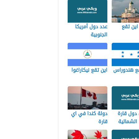
 اين تقع
عدد دول أمريكا
الجنوبية
قع هندوراس
اين تقع نيكاراغوا
دول قارة
دولة كندا في اي
 الشمالية
قارة