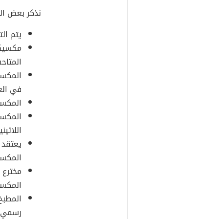
نذكر بعض ال
يتم التحدث بـ 69 لغ
مكسيكو
المتاح
المكسي
في الع
المكس
المكسي
اللاتيني
يعتقد 
المكسي
مخترع ا
المكسي
المطبخ
رسمي.