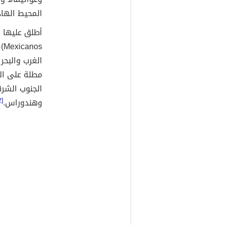
المحيط الها
os
الغرب والبح
مطلة على الو
الجنوب الشرق
وهندوراس.
[2]