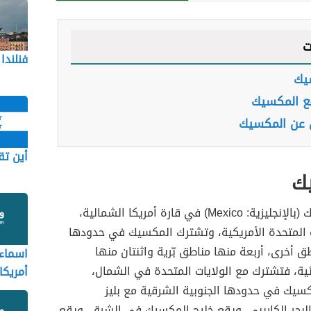
ت
فنلندا
يك
قع المكسيك
 عن المكسيك
أين ت
ك
تقع المكسيك (بالإنجليزية: Mexico) في قارة أمريكا الشمالية،
ت المتحدة الأمريكية، وتشترك المكسيك في حدودها
 أخرى، أربعة منها مناطق بّرية واثنتان منها
اسماء 
ة، فتشترك مع الولايات المتحدة في الشمال،
أمريكا
سيك في حدودها الجنوبية الشرقية مع بليز
البحر الكاريبي، ويقع خليج المكسيك في الشرق، ويقع