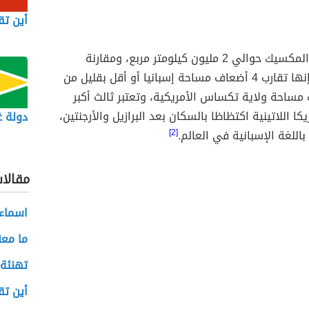
أين ت
تبلغ مساحة المكسيك حوالي 2 مليون كيلومتر مربع، ومقارنة
بمساحتها فإنها تقارب 4 أضعاف مساحة إسبانيا أو أقل بقليل من
مساحة ولاية تكساس الأمريكية، وتعتبر ثالث أكبر
ا اللاتينية اكتظاظا بالسكان بعد البرازيل والأرجنتين،
دولة غي
 باللغة الإسبانية في العالم.
[2]
مقالا
اسماء 
ما معن
تهنئة 
أين تق