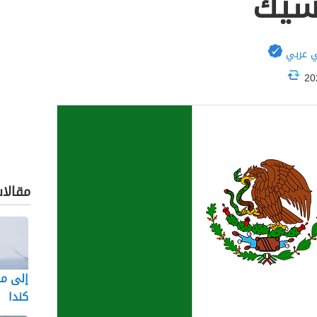
كسيك
 عربي
مقالا
إلى ما
كندا