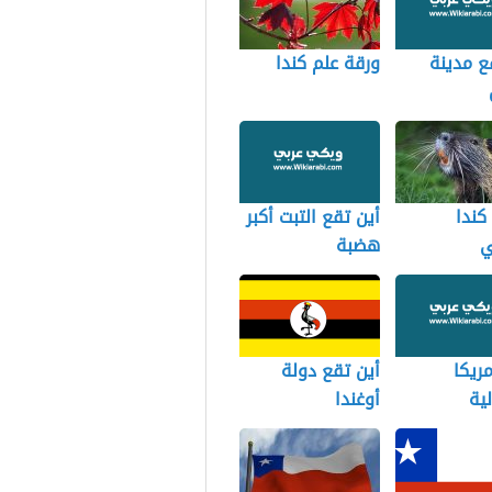
ع مدينة
ورقة علم كندا
كندا
أين تقع التبت أكبر
ي
هضبة
مريكا
أين تقع دولة
ية
أوغندا