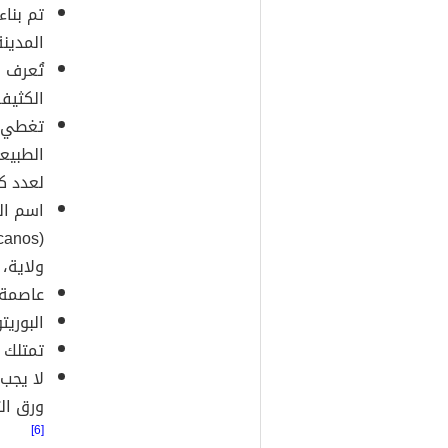
تم بنا
المدينة حوال
تُعرف 
الكثيف
تغطي ا
الطبيع
لعدد كب
اسم ال
ولاية، 
عاصمة 
البوري
تمتلك المكسيك 34 م
لا يجب
ورق ال
[6]