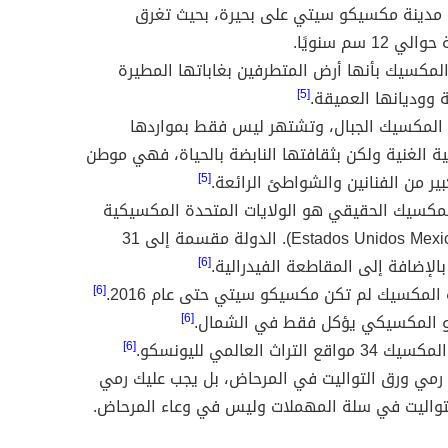
ء مدينة مكسيكو سيتي على بحيرة، بحيث تغرق
ي 12 سم سنويًا.
المكسيك بأنها أرض المتطرفين بغاباتها المطيرة
ة ووديانها العميقة.
[5]
لمكسيك الجبال، وتشتهر ليس فقط بمواردها
ية الغنية ولكن بثقافتها النابضة بالحياة، فهي موطن
ير من الفنانين والشواطئ الرائعة.
[5]
مكسيك الحقيقي هو الولايات المتحدة المكسيكية
(Estados Unidos Mexicanos). الدولة مقسمة إلى 31
بالإضافة إلى المقاطعة الفيدرالية.
[6]
المكسيك لم تكن مكسيكو سيتي حتى عام 2016.
[6]
تو المكسيكي يؤكل فقط في الشمال.
[6]
واقع التراث العالمي لليونسكو.
[6]
 رمي ورق التواليت في المرحاض، بل يجب عليك رمي
تواليت في سلة المهملات وليس في وعاء المرحاض.