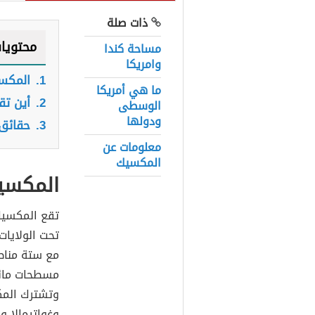
ذات صلة
محتويا
مساحة كندا
وامريكا
1.
المكس
ما هي أمريكا
2.
أين ت
الوسطى
ودولها
3.
حقائق
معلومات عن
المكسيك
المكسي
تحت الولايا
مع ستة مناطق
مسطحات مائي
وتشترك المك
وغواتيمالا و