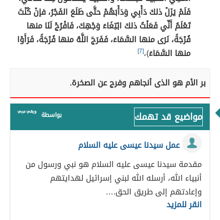
فَلَمْ يَزَلْ ذلكَ دَأْبِي وَدَأْبَهُمْ حتَّى طَلَعَ الفَجْرُ، فإنْ كُنْتَ
تَعْلَمُ أَنِّي فَعَلْتُ ذلكَ ابْتِغَاءَ وَجْهِكَ، فَافْرُجْ لَنَا منها
فُرْجَةً، نَرَى منها السَّمَاءَ، فَفَرَجَ اللَّهُ منها فُرْجَةً، فَرَأَوْا
منها السَّمَاءَ
)،
[7]
بر الأم هو الذي أنجاهم وفرج عن الصخرة.
مواضيع قد تهمك
بواسطة
عمل سيدنا عيسى عليه السلام
مقدمة سيدنا عيسى عليه السلام هو نبي ورسول من
أنبياء الله، أرسله الله لبني إسرائيل لهدايتهم
وإعادتهم إلى طريق الحق.…
انقر للمزيد