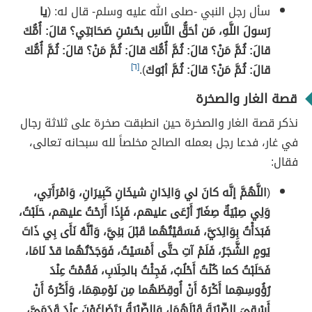
سأل رجل النبي -صلى الله عليه وسلم- قال له: (
يا
رَسولَ اللَّهِ، مَن أحَقُّ النَّاسِ بحُسْنِ صَحَابَتِي؟ قالَ: أُمُّكَ
قالَ: ثُمَّ مَنْ؟ قالَ: ثُمَّ أُمُّكَ قالَ: ثُمَّ مَنْ؟ قالَ: ثُمَّ أُمُّكَ
قالَ: ثُمَّ مَنْ؟ قالَ: ثُمَّ أبُوكَ
).
[٦]
قصة الغار والصخرة
نذكر قصة الغار والصخرة حين انطبقت صخرة على ثلاثة رجال
في غار، فدعا رجل بعمله الصالح مخلصاً لله سبحانه تعالى،
فقال:
(
اللَّهُمَّ إنَّه كانَ لي وَالِدَانِ شيخَانِ كَبِيرَانِ، وَامْرَأَتِي،
وَلِي صِبْيَةٌ صِغَارٌ أَرْعَى عليهم، فَإِذَا أَرَحْتُ عليهم، حَلَبْتُ،
فَبَدَأْتُ بِوَالِدَيَّ، فَسَقَيْتُهُما قَبْلَ بَنِيَّ، وَأنَّهُ نَأَى بِي ذَاتَ
يَومٍ الشَّجَرُ، فَلَمْ آتِ حتَّى أَمْسَيْتُ، فَوَجَدْتُهُما قدْ نَامَا،
فَحَلَبْتُ كما كُنْتُ أَحْلُبُ، فَجِئْتُ بالحِلَابِ، فَقُمْتُ عِنْدَ
رُؤُوسِهِما أَكْرَهُ أَنْ أُوقِظَهُما مِن نَوْمِهِمَا، وَأَكْرَهُ أَنْ
أَسْقِيَ الصِّبْيَةَ قَبْلَهُمَا، وَالصِّبْيَةُ يَتَضَاغَوْنَ عِنْدَ قَدَمَيَّ،