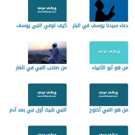
دعاء سيدنا يوسف في البئر
كيف توفي النبي يوسف
من هو أبو الأنبياء
من صاحب النبي في الغار
من هو النبي أخنوخ
النبي شيث أول نبي بعد آدم