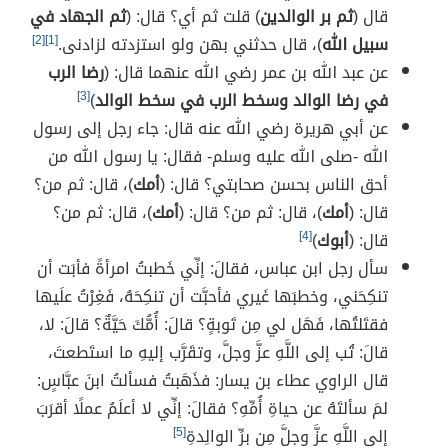
قال (
ثم بر الوالدين
) قلت ثم أي؟ قال: (
ثم الجهاد في
سبيل الله
)، قال حدثني بهن ولو استزدته لزادنى.
[1]
[2]
عن عبد الله بن عمر رضي الله عنهما قال: (
رضا الرب
في رضا الوالد وسخط الرب في سخط الوالد
)
[3]
عن أبي هريرة رضي الله عنه قال: جاء رجل إلى رسول
الله -صلى الله عليه وسلم- فقال: يا رسول الله من
أحق الناس بحسن صحابتي؟ قال: (
أمك
)، قال: ثم من؟
قال: (
أمك
)، قال: ثم من؟ قال: (
أمك
)، قال: ثم من؟
قال: (
أبوك
)
[4]
سأل رجل ابن عباس، فقالَ: إنِّي خَطبتُ امرأةً فأبَت أن
تنكِحَني، وخطبَها غَيري فأحبَّت أن تنكِحَهُ، فَغِرْتُ علَيها
فقتَلتُها، فَهَل لي مِن تَوبةٍ؟ قالَ: أُمُّكَ حَيَّةٌ؟ قالَ: لا،
قالَ: تُب إلى اللَّهِ عزَّ وجلَّ، وتقَرَّب إليهِ ما استَطعتَ،
قال الراوي عطاء بن يسار: فذَهَبتُ فسألتُ ابنَ عبَّاسٍ:
لمَ سألتَهُ عن حياةِ أُمِّهِ؟ فقالَ: إنِّي لا أعلَمُ عملًا أقرَبَ
إلى اللَّهِ عزَّ وجلَّ مِن برِّ الوالِدةِ
[5]