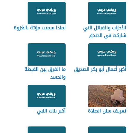
الأحزاب والقبائل التي
لماذا سميت مؤتة بالغزوة
شاركت في الخندق
أكبر أعمال أبو بكر الصديق
ما الفرق بين الغبطة
والحسد
تعريف سنن الصلاة
أكبر بنات النبي