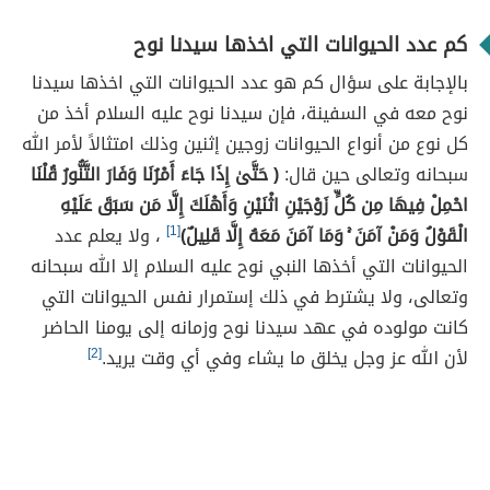
كم عدد الحيوانات التي اخذها سيدنا نوح
بالإجابة على سؤال كم هو عدد الحيوانات التي اخذها سيدنا
نوح معه في السفينة، فإن سيدنا نوح عليه السلام أخذ من
كل نوع من أنواع الحيوانات زوجين إثنين وذلك امتثالاً لأمر الله
سبحانه وتعالى حين قال:
( حَتَّىٰ إِذَا جَاءَ أَمْرُنَا وَفَارَ التَّنُّورُ قُلْنَا
احْمِلْ فِيهَا مِن كُلٍّ زَوْجَيْنِ اثْنَيْنِ وَأَهْلَكَ إِلَّا مَن سَبَقَ عَلَيْهِ
الْقَوْلُ وَمَنْ آمَنَ ۚ وَمَا آمَنَ مَعَهُ إِلَّا قَلِيلٌ)
[1]
، ولا يعلم عدد
الحيوانات التي أخذها النبي نوح عليه السلام إلا الله سبحانه
وتعالى، ولا يشترط في ذلك إستمرار نفس الحيوانات التي
كانت مولوده في عهد سيدنا نوح وزمانه إلى يومنا الحاضر
لأن الله عز وجل يخلق ما يشاء وفي أي وقت يريد.
[2]