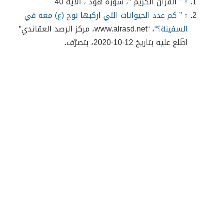
↑
” القرأن الكريم “، سورة هود ، الأية 40
↑
”
كم عدد الحيوانات التي اركبها نوح (ع) معه في
السفينة؟
“، “www.alrasd.net، مركز الرصد العقائدي”
اطّلع عليه بتاريخ 12-10-2020، بتصرّف.