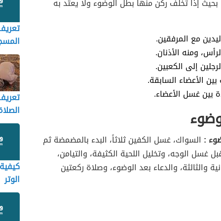
بحيث إذا تخلف ركن منها بطل الوضوء ولا يعتد به
تعريف
يدين مع المرفقين.
المسج
رأس، ومنه الأذنان.
رجلين إلى الكعبين.
 بين الأعضاء السابقة.
ة بين غسل الأعضاء.
تعريف
الصلاة
وضوء
وء :
السواك، غسل الكفين ثلاثاً، البدء بالمضمضة ثم
ل غسل الوجه، وتخليل اللحية الكثيفة، والتيامن،
كيفية 
نية والثالثة، والدعاء بعد الوضوء، وصلاة ركعتين
الوتر