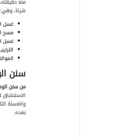
منه حقيقته، 
شرعًا، وهي:
غسل ال
مسح ال
غسل ال
الترتيب
الموالا
سنن ال
من سنن الوض
الاستنشاق قب
والغسلة الثا
بعده.