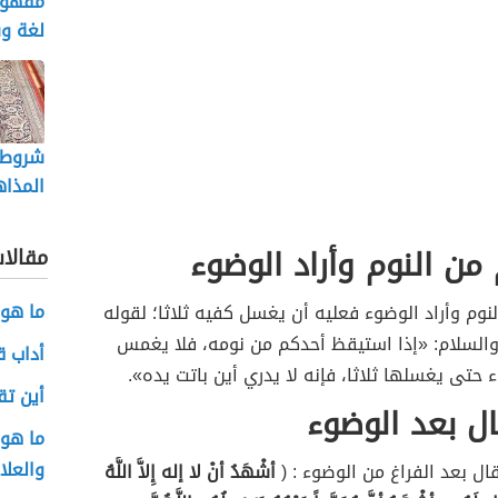
مفهوم
لغة وش
شروط ا
المذاه
من النوم وأراد الوضوء
مقالا
ما هو 
نوم وأراد الوضوء فعليه أن يغسل كفيه ثلاثا؛ لقوله
 والسلام: «إذا استيقظ أحدكم من نومه، فلا يغمس
أداب ق
ء حتى يغسلها ثلاثا، فإنه لا يدري أين باتت يده».
أين تق
ال بعد الوضوء
ما هو 
والعلا
ل بعد الفراغ من الوضوء : (
أشْهَدُ أنْ لا إله إِلاَّ اللَّهُ