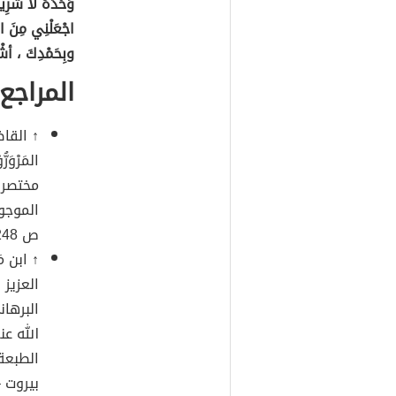
وَحْدَهُ لا شَرِيك
اجْعَلْنِي مِنَ ال
وبِحَمْدِكَ ، أشْه
المراجع
↑ القا
المَرْوَرُّ
مختصر 
ص
248
↑
ا
بن مَ
العزيز ب
البرها
الله عن
الطبعة
بيروت –