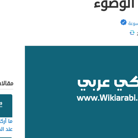
لوضوء
سوعة
مقالا
ما أرك
عند ا
المالك