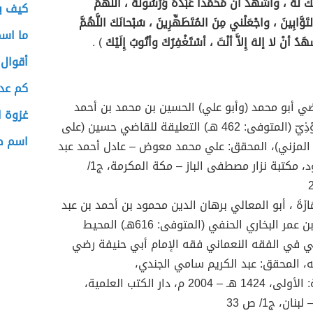
 لَهُ ، وأشْهَدُ أنَّ مُحَمَّداً عَبْدُهُ وَرَسُولُهُ ، اللَّهُمَّ
كيف ي
تَوَّابِينَ ، واجْعَلْني مِنَ المُتَطَهِّرِينَ ، سُبْحانَكَ اللَّهُمَّ
ما اس
َدُ أنْ لا إلهَ إِلاَّ أنْتَ ، أسْتَغْفِرُكَ وأتُوبُ إِلَيْكَ
) .
أقوال 
كم عدد
ضي أبو محمد (وأبو علي) الحسين بن محمد بن أحمد
غزوة ا
وْذِيّ
(المتوفى: 462 هـ)
التعليقة للقاضي حسين (على
اسم ص
المزني)
، المحقق: علي محمد معوض – عادل أحمد عبد
الموجود، مكتبة نزار مصطفى الباز – مكة المكرمة، ج1/
ازَةَ
،
أبو المعالي برهان الدين محمود بن أحمد بن عبد
ن عمر البخاري الحنفي (المتوفى: 616هـ)
المحيط
ني في الفقه النعماني فقه الإمام أبي حنيفة رضي
ه
، المحقق:
عبد الكريم سامي الجندي
،
:
الأولى، 1424 هـ – 2004 م
،
دار الكتب العلمية،
 لبنان
، ج1/ ص
33