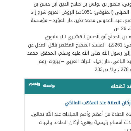
وتى
،
منصور بن يونس بن صلاح الدين ابن حسن بن
الحنبلى
(المتوفى: 1051هـ)
الروض المربع شرح زاد
نع
،
عبد القدوس محمد نذير
،
دار المؤيد – مؤسسة
، 26 ص
بن الحجاج أبو الحسن القشيري النيسابوري
(المتوفى: 261هـ)، المسند الصحيح المختصر بنقل العدل عن
إلى رسول الله صلى الله عليه وسلم، المحقق: محمد
د الباقي، دار إحياء التراث العربي – بيروت، رقم
278 ، ج1/ ص
233
قد تهمك
بواسطة
أركان الصلاة عند المذهب المالكي
اة الصلاة من أعظم وأهم العبادات عند الله تعالى،
اثة أقسام رئيسية وهي: أركان الصلاة، واجبات
سُنن…