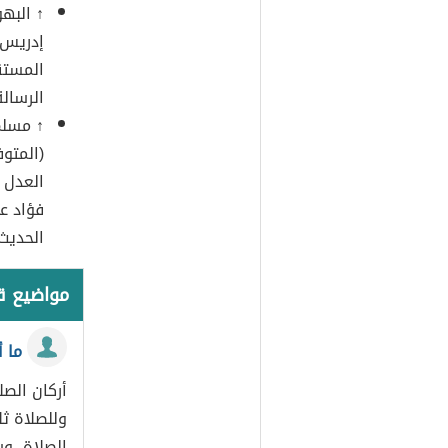
↑
البه
إدريس
المستق
الرسالة
↑
مسلم 
العدل 
فؤاد عب
الحديث
مواضيع 
ما 
أركان الصل
وللصلاة ثل
الصلاة، و