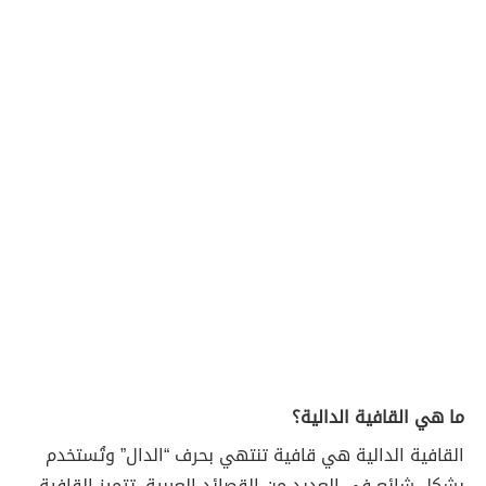
ما هي القافية الدالية؟
القافية الدالية هي قافية تنتهي بحرف “الدال” وتُستخدم
بشكل شائع في العديد من القصائد العربية. تتميز القافية