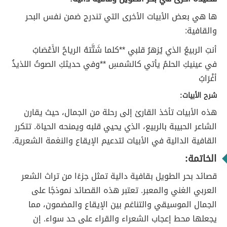
ها هي بعض الأبيات الأخرى التي تندرج ضمن نفس البحر
والقافية:
أنتِ الربيعُ الذي يُزهرُ قلبي **كلما شَتَّتهُ الرياحُ الأَعْصَابُ
في عينيكِ الحلمُ يأتي كالشمسِ **وفي حديثكِ الصوتُ اللذيذُ
أغْرَابُ
شرح الأبيات:
هذه الأبيات تأخذ القارئ إلى رحلة من الجمال، حيث يقارن
الشاعر الحبيبة بالربيع، الذي يحيي قلبه ويمنحه الحياة. تتكرر
القافية الدالية في الأبيات لتدعيم الإيقاع والنغمة الشعرية.
الخاتمة:
قصائد بحر الطويل بقافية دالية تمثل جزءًا من تراث الشعر
العربي الغني والمعبر. تعتبر هذه القصائد نموذجًا على
الجمال الموسيقي والتناغم بين الإيقاع والمضمون، مما
يجعلها محط إعجاب الشعراء والقراء على حد سواء. إن