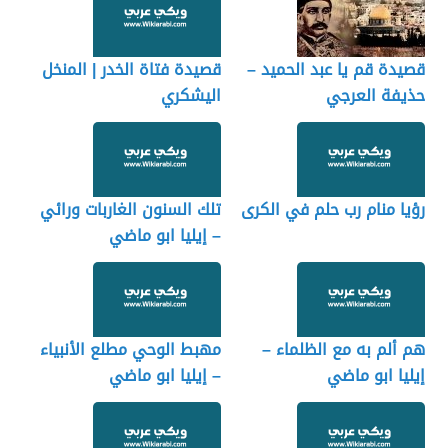
قصيدة قم يا عبد الحميد –
قصيدة فتاة الخدر | المنخل
حذيفة العرجي
اليشكري
رؤيا منام رب حلم في الكرى
تلك السنون الغاربات ورائي
– إيليا ابو ماضي
هم ألم به مع الظلماء –
مهبط الوحي مطلع الأنبياء
إيليا ابو ماضي
– إيليا ابو ماضي