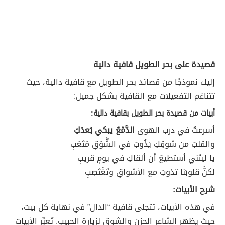
قصيدة على بحر الطويل قافية دالية
إليك نموذجًا من قصائد بحر الطويل مع قافية دالية، حيث
تتناغم التفعيلات مع القافية بشكل جميل:
أبيات من قصيدة بحر الطويل بقافية دالية:
أسرعتُ في درب الهوى
الدَّمْعُ يبكي بُعدَكِ
والقلبُ من شوقِكِ يَذُوبُ في الشَّوْقِ مُتَعَبِ
يا ليتَني أستطيعُ أن ألقاكِ في يومٍ قريبِ
لكنَّ قلوبَنا تذوبُ مع الأشواقِ وتَغْتَصِبِ
شرح الأبيات:
في هذه الأبيات، تتجلى قافية “الدال” في نهاية كل بيت،
حيث يظهر الشاعر الحزن والشوق لزيارة الحبيب. تُعبِّر الأبيات