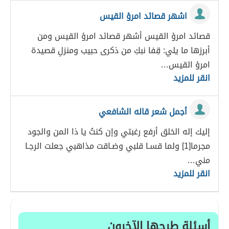
اشهر قصائد امرؤ القيس
قصائد امرؤ القيس أشهر قصائد امرؤ القيس ومن
أبرزها ما يلي: قِفا نبكِ من ذكرى حبيب ومنزلِ قصيدة
امرؤ القيس…
انقر للمزيد
أجمل شعر قاله الشافعي
إليك إله الخلق أرفع رغبتي وإن كنتُ يا ذا المن والجود
مجرما[1] ولما قسـا قلبي وضـاقت مذاهبي جعلت الرجـا
مني…
انقر للمزيد
أسئلة طرحها الآخرون