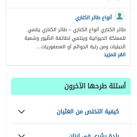
أنواع طائر الكناري
طائر الكناري أنواع الكناري – طائر الكناري ينتمي
للمملكة الحيوانية وينتمي لطائفة الطّيور وشعبة
الحبليات ومن رتبة الجواثم أو العصفوريات…
انقر للمزيد
أسئلة طرحها الآخرون
كيفية التخلص من الغثيان
بلدة بشري في لبنان