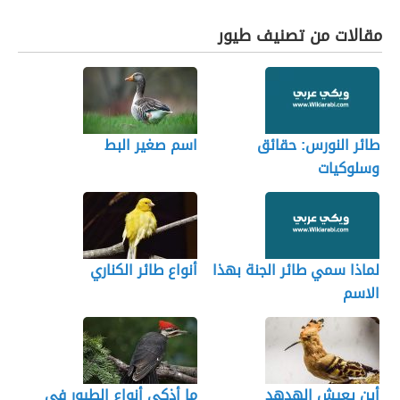
مقالات من تصنيف طيور
طائر النورس: حقائق
اسم صغير البط
وسلوكيات
لماذا سمي طائر الجنة بهذا
أنواع طائر الكناري
الاسم
أين يعيش الهدهد
ما أذكى أنواع الطيور في