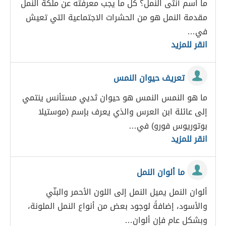
ما اسم أنثى النمل؟ كل ما يجب معرفته عن ملكة النمل
مقدمة النمل هو من الحشرات الاجتماعية التي تعيش
في…
انقر للمزيد
تعريف حيوان النمس
ما هو النمس النمس هو حيوان ثديي مستأنس ينتمي
إلى عائلة ابن العرس والذي يعرف بإسم (موستيلا
بوتوريوس فورو) في…
انقر للمزيد
ما ألوان النمل
ألوان النمل يميل النمل إلى اللون الأحمر والبنّي
والأسود، إضافةً لوجود بعض من أنواع النمل الملونة،
وبشكل عام فإن ألوان…