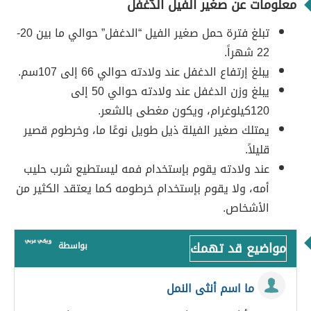
معلومات عن صغير الفيل الدَّغْفَل
تبلغ فترة حمل صغير الفيل “الدغفل” حوالي ما بين 20-
22 شهراََ.
يبلغ إرتفاع الدغفل عند ولادته حوالي 66 إلى 107سم.
يبلغ وزن الدغفل عند ولادته حوالي 50 إلى
120كيلوغرام، ويكون مغطى بالشعر.
يمتلك صغير الفيلة ذيل طويل نوعًا ما، وخرطوم قصير
قليلاً.
عند ولادته يقوم بإستخدام فمه ليستطيع شرب حليب
أمه، ولا يقوم بإستخدام خرطومه كما يعتقد الكثير من
الأشخاص.
مواضيع قد تهمك
بواسطة
ما اسم أنثى النمل