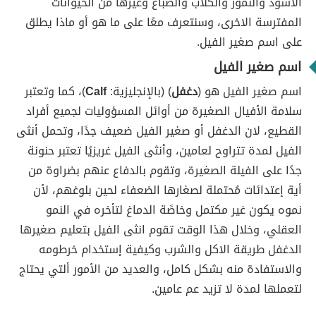
الأسود والنمور والكلاب والضباع وغيرها من الحيوانات
المفترسة الاخرى، وسنتعرف معًا على ما هو أو ماذا يطلق
على اسم صغير الفيل.
اسم صغير الفيل
اسم صغير الفيل هو (
دغفل
) (بالإنجليزية:
Calf
)، كما وتعتبر
سلامة الأفيال الصغيرة من أوائل المسؤوليات لجميع أفراد
القطيع، لان الدغفل أو صغير الفيل ضعيف جدًا، وتحمل أنثى
الفيل لمدة تتراوح لعامين، وأنثى الفيل غريزيًا تعتبر حنونة
جدًا على الفيلة الصغيرة، وتقوم بالدفاع عنهم بضراوة من
أية إعتدائات مُحتملة لصغارها الضعفاء لحين بلوغهم، لأن
نموه يكون غير مكتمل وخاصًة الدماغ لتأخره في النمو
العقلي، وخلال هذا الوقت تقوم انثى الفيل بتعليم صغيرها
الدغفل طريقة الاكل والشرب وكيفية إستخدام خرطومه
والاستفادة منه بشكل كامل، والعديد من الأمور ألتي يحتاج
لتعملها لمدة لا تزيد عم عامين.