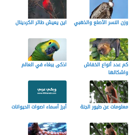
وزن النسر الأصلع والذهبي
اين يعيش طائر الكردينال
كم عدد أنواع الخفاش
اذكى ببغاء في العالم
واشكالها
معلومات عن طيور الجنة
أبرز أسماء اصوات الحيوانات