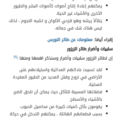
يمكنهم إعادة إنتاج أصوات كأصوات البشر والطيور
الأخرى والأشياء غير الحية.
يتلألأ ريشه وهو قزحي الألوان و تشبه النجوم ، لذلك
ليس هناك شك في جماله.
إقراء أيضا:
معلومات عن طائر النورس
سلبيات وأضرار طائر الزرزور
إن لطائر الزرزور سلبيات وأضرار وسنذكر اهمها ومنها :
[5]
لقد تسببت عاداتهم العدائية واستيلاءهم على
الأراضي في نزوح وقتل العديد من الطيور المغردة
المحلية.
فضلاتها المسببة للتآكل حيث يمكن أن تلحق الضرر
بالأشياء والأسطح.
يقومون بأكل كميات كبيرة من محاصيل الحبوب.
بسبب قطعانهم الهائلة ، يمكنهم التدخل في حركة