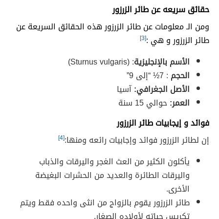
حقائق سريعه عن طائر الزرزور
ومن الـ معلومات عن طائر الزرزور هذه الحقائق السريعة عن
طائر الزرزور و هي :
[3]
الأسم بالإنجليزية
: (Sturnus vulgaris)
الحجم
: 7½ “إلى 9”
الأصل الجغرافي:
آسيا
العمر:
حوالي 15 سنة
فوائد و إيجابيات طائر الزرزور
إن لطائر الزرزور فوائد وإجابيات رائعه ومنها:
[4]
يأكلون الكثير من العث الغجر واليرقات والذباب
واليرقات الطائرة والعديد من الحشرات البغيضة
الأخرى.
طائر الزرزور يقوم بالزواج من انثى واحده فقط ويتم
تكريس حياته لأولاده الصغار.