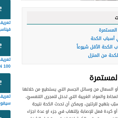
ت
تعريف
فيناسي
المستمرة
NASID
 أسباب الكحة
ب الكحة الأقل شيوعاً
لكحة من المنزل
تعريف
N 100
ULES
لمستمرة
 أو السعال من وسائل الجسم التي يستطيع من خلالها
تعريف
مخاط والمواد الغريبة التي تدخل للمجرى التنفسيّ،
سيفور
بّب بتهيج للرئتين، ويمكن أن تحدث الكحة نتيجة
oxime
أو كردة فعل للإصابة بإلتهاب في جزء او عدة اجزاء