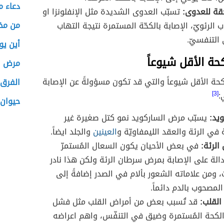
دعاء م
احقة للعدوى:
تسبّب العدوى الشديدة مثل الإنفلونزا او
من مخت
ب الرئويّ، الإصابة بالكحّة المستمرة نتيجة التهاب
 التنفسيّ.
أين يو
حة الأقل شيوعاً
مرض ال
حة الأقل شيوعاً والتي قد تكون مسؤولةً عن الإصابة
الفرق 
:
[3]
حيوان
ويد:
يسبّب مرض الساركويد نمو كتل صغيرة غير
في الرئة والعقد الليمفاويّة و
العينين
والجلد ايضاً.
الرئة:
في بعض الأحيان يكون السعال المُستمرّ
دالة على الإصابة بمرض سرطان الرئة ولكن هذا نادر
، ومن علاماته الشعور بألام في الصدر إضافةً إلى
المصحوب بالدم دائماً.
القلب:
قد تُسبب بعض من أمراض القلب مثل فشل
الكحة المُستمرة وضيق في التنفّس، واهم اعراضه