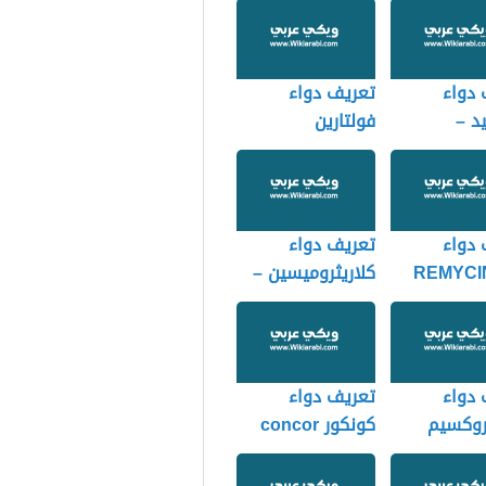
 دواء
تعريف دواء
د –
فولتارين
(Voltaren)
FI
الديكلوفيناك
 دواء
تعريف دواء
REMYCI
كلاريثروميسين –
clarix 500
CAPS
 دواء
تعريف دواء
وكسيم
كونكور concor
Cefur