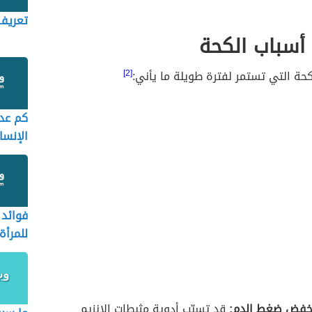
تعريف
أسباب الكحة
حة التي تستمر لفترة طويلة ما يأني:
[2]
كم عدد
الإنسان
فوائد 
للمرأة
خفض ضغط الدم:
قد تسبّب أدوية مثبطات الإنزيم