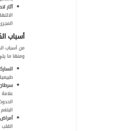
آثار ل
الالتها
المجرى
أسباب الك
من أسباب الك
ومنها ما يلي
السارك
طبيعية 
سرطان 
علامة 
الحدوث
البلغم 
أمراض 
القلب 