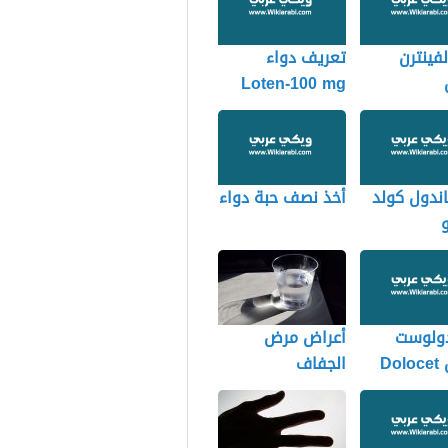
لفينترن
تعريف دواء
Loten-100 mg
Alphi
اندول كولد
أخذ نصف حبة دواء
و
دولوست
أعراض مرض
أقراص Dolocet
الجفاف