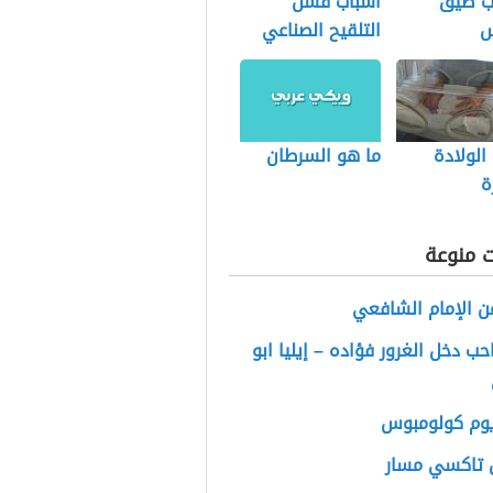
ب ضيق
اسباب فشل
س
التلقيح الصناعي
داخل الرحم
الولادة
ما هو السرطان
ة
ت منوعة
ن الإمام الشافعي
ب دخل الغرور فؤاده – إيليا ابو
يوم كولومبوس
 تاكسي مسار