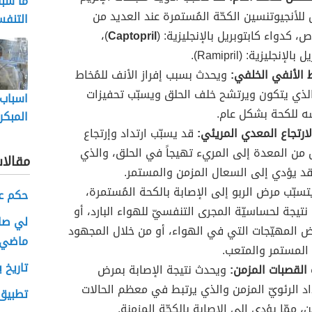
ما سب
 للأنجيوتنسين الكحّة المُستمرة عند العديد من
التنف
، كدواء كابتوبريل بالإنجليزية: (
Captopril
)،
بالإنجليزية: (Ramipril).
ط الأنفي الخلفي:
ويحدث بسبب إفراز الأنف للمُخاط
 الذي يتكون ويرتشح خلف الحلق ويسبّب تحفيزات
اسباب 
 للكحة بشكل عام.
المبكر
ارتجاع المعدي المريئي:
قد يسبّب ارتداد وإرتجاع
من المعدة إلى المريء تهيجاً في الحلق، والذي
مقالا
قد يؤدي إلى السعال المزمن والمستمر.
سبّب مرض الربو إلى الإصابة بالكحة المُستمرة،
حكم ع
تيجة لحساسيّة المجرى التنفسيّ للهواء البارد، أو
لي صاح
 المهيّجات التي في الهواء، أو من خلال المجهود
ماضي
 المستمر والمتعب.
تاريخ 
 القصبات المزمن:
ويحدث نتيجة الإصابة بمرض
اد الرئويّ المزمن والذي يرتبط في معظم الحالات
تطبيق
ن، ممّا يؤدي إلى الإصابة بالكحّة المزمنة.