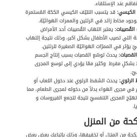
فاقم عند الإستلقاء.
ف الكيسي:
قد يتسبب التليّف الكيسي الكحّة المُستمرة
وجود مخاط زائد في الرئتين والممرات الهوائيّة.
القُصيبات:
يعتبر التهاب القُصيبات أحد الأمراض
ة التي تصيب الأطفال بشكل اكبر، وذلك نتيجة إلتهاب
 يؤثر في الممرّات الهوائيّة الصغيرة للرئتين.
القصبات:
يحدث توسّع القصبات بسبب إنتاج الجسم
 بشكلٍ مفرط وكثير ممّا يؤدي إلى توسع المجرى
ّ.
الرئوي:
يحدث الشفط الرئوي عند دخول اللعاب أو
 في مجرى الهواء بدلاً من دخوله لمجرى الطعام، مما
تهيّج المجرى التنفسيّ نتيجة لتجمع الفيروسات و
ا.
كحة من المنزل
لكحة من المنزل أو تخفيفها، وذلك بإتباعك بعض بعض