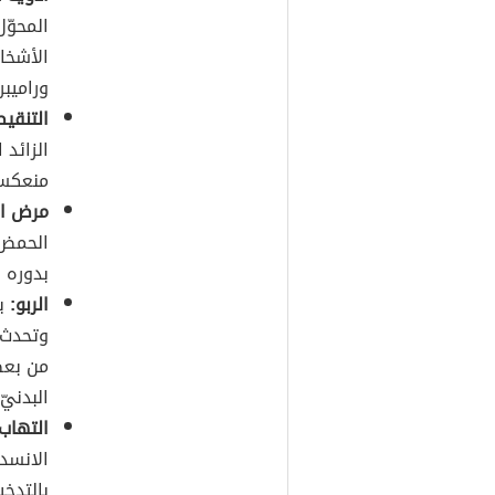
المحوّل
الأشخاص
وراميبريل 
التنقي
الزائد
منعكسه
مرض ال
الحمض 
بدوره 
الربو:
يت
وتحدث ن
من بعض
البدنيّ
التهاب
الانسد
بالتدخي