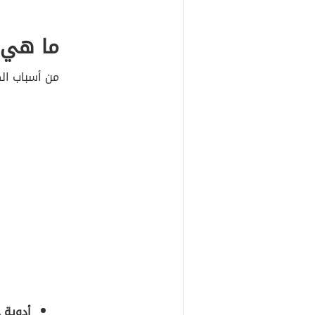
ما هي 
من أسباب الك
أدوية 