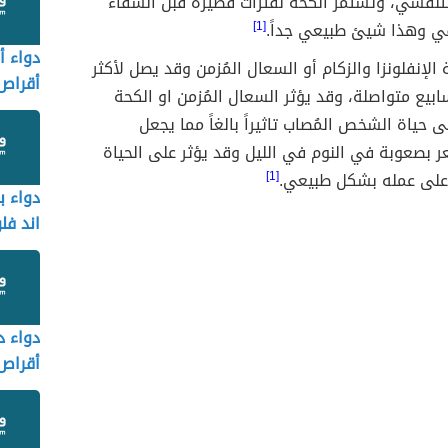
لتنفسي، وتستمر الكحة لفترات قصيرة قبل الشفاء
في وهذا شيئ طبيعي جداً.
[1]
دواء أ
 الإنفلونزا والزكام أو السعال المُزمن وقد يصل لأكثر
أقراص
ابيع متواصلة، وقد يؤثر السعال المُزمن او الكحة
ntern
ى حياة الشخص المُصاب تاثيراً بالغاً مما يجعل
بصعوبة في النوم في الليل وقد يؤثر على الحياة
وعلى عمله بشكل طبيعي.
[1]
دواء ب
اند فل
دواء 
500