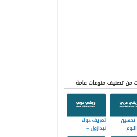
ت من تصنيف منوعات عامة
 تحسين
تعريف دواء
لنوم
نيدازول –
Nidazole