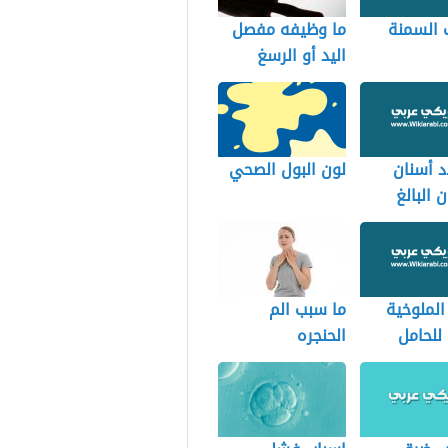
 السمنة
ما وظيفه مفصل
اليد أو الرسغ
 أسنان
لون البول الصحي
 البالغ
الملوخية
ما سبب الم
 للحامل
الحنجره