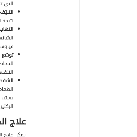
التي تت
التليّ
نتيجة ل
التهاب 
الشائع
فيروسيّ
توسّع 
للمخاط
التنفسي
الشفط 
الطعام
يسبّب 
البكتيري
علاج ال
يمكن علاج ا