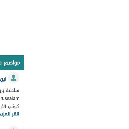
مواضيع 
اين
سلطنة برون
كوكب الأرض[1] 
انقر للمزيد