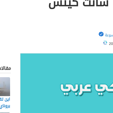
ة سانت كيتس
سوعة
مقالا
اين تق
بروناي