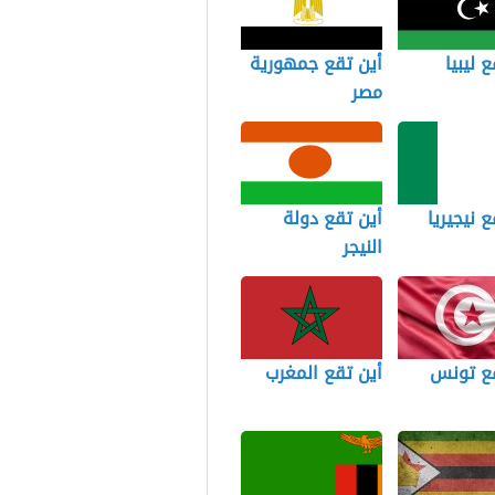
 ليبيا
أين تقع جمهورية
مصر
ع نيجيريا
أين تقع دولة
النيجر
قع تونس
أين تقع المغرب