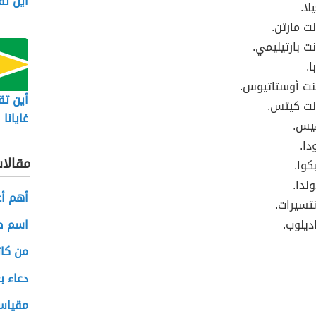
أين ت
لا.
ت مارتن.
ت بارتيليمي.
ا.
نت أوستاتيوس.
أين تق
نت كيتس.
غايانا
فيس.
دا.
مقالا
يكوا.
وندا.
أهم أع
نتسيرات.
ديلوب.
اسم صغ
من كات
دعاء ب
مقياس