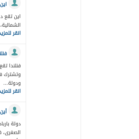
اين 
اين تقع دو
الشمالية،
انقر للمزيد
فنلن
فنلندا تقع
وتشترك فنل
ودولة…
انقر للمزيد
أين
دولة بارب
الصغرى، ف