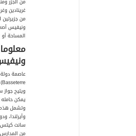
من الجزر ومن
غرينادين وغر
من جزيرتين ا
ونيفيس أصغر
المساحة أو 
معلوما
ونيفيس
عاصمة دولة 
re
ويتيح جواز 
وتشمل هذه ال
وأيرلندا، ود
من المدارس ا