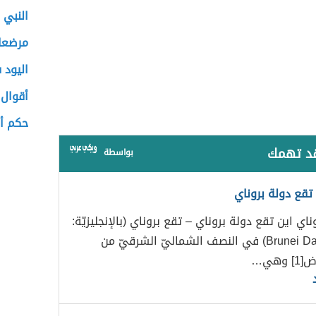
النبي 
مرضعا
اليود 
أقوال 
حكم أ
قد تهمك
بواسطة
 تقع دولة بروناي
اي اين تقع دولة بروناي – تقع بروناي (بالإنجليزيّة:
Brunei Darussalam) في النصف الشماليّ الشرقيّ من
وهي…