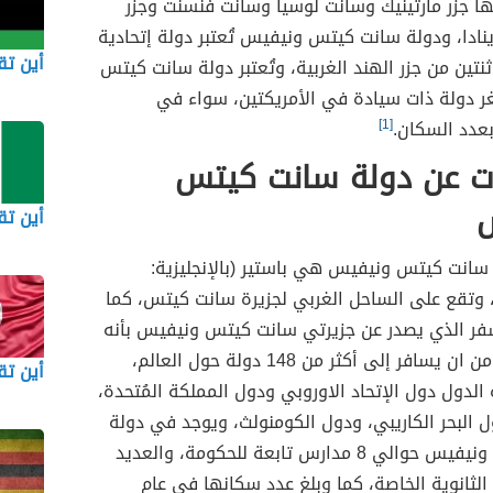
ها جزر مارتينيك وسانت لوسيا وسانت فنسنت وجزر
ينادا، ودولة سانت كيتس ونيفيس تُعتبر دولة إتحادية
أين تقع
ثنتين من جزر الهند الغربية، وتُعتبر دولة سانت كيتس
 دولة ذات سيادة في الأمريكتين، سواء في
بعدد السكان.
[1]
ت عن دولة سانت كيتس
أين تق
سانت كيتس ونيفيس هي باستير (بالإنجليزية:
Basseter)، وتقع على الساحل الغربي لجزيرة سانت كيتس، كما
سفر الذي يصدر عن جزيرتي سانت كيتس ونيفيس بأنه
يمكن حامله من ان يسافر إلى أكثر من 148 دولة حول العالم،
أين ت
دول دول الإتحاد الاوروبي ودول المملكة المُتحدة،
ول البحر الكاريبي، ودول الكومنولث، ويوجد في دولة
سانت كيتس ونيفيس حوالي 8 مدارس تابعة للحكومة، والعديد
لثانوية الخاصة، كما وبلغ عدد سكانها في عام