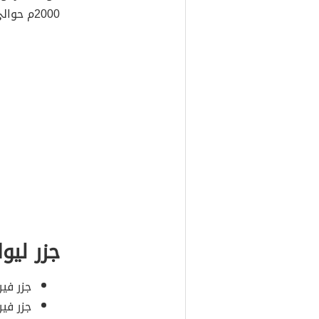
2000م حوالي 42,696 نسمة.
جزر ليوا
جزر فير
جزر فير