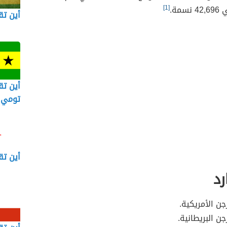
[1]
أين تق
أين تق
تومي 
أين تق
رد
جن الأمريكية.
جن البريطانية.