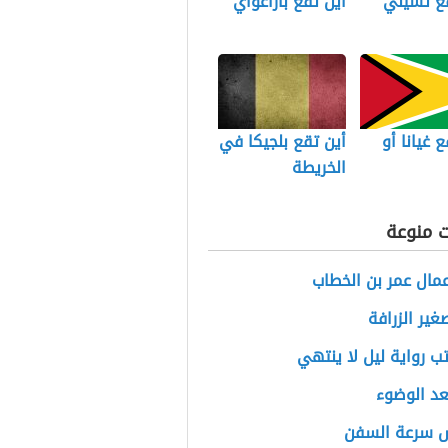
قع تشيلي
أين تقع باراغواي
ع غيانا أو
أين تقع بلجيكا في
الخريطة
ت منوعة
مال عمر بن الخطاب
ير الزرافة
ب رواية ليل لا ينتهي
عد الوضوء
 سرعة السفن