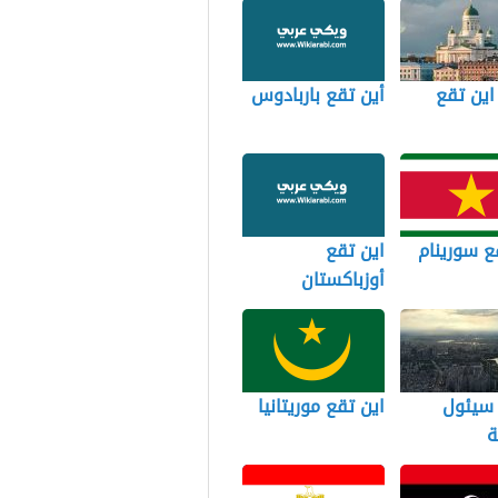
 اين تقع
أين تقع باربادوس
ع سورينام
اين تقع
أوزباكستان
 سيئول
اين تقع موريتانيا
ة