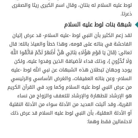
لوط عليه السلام له بنتان، وقال اسم الكبرى ريثا والصغرى
ذعرتا.
شبهة بنات لوط عليه السلام
لقد زعم الكثير بأن النبي لوط -عليه السلام- قد عرض إتيان
الفاحشة في بناته على قومه، وهذا خطأ والعياذ بالله: قال
تعالى: {قَالَ يَا قَوْمِ هَؤُلَاءِ بَنَاتِي هُنَّ أَطْهَرُ لَكُمْ فَاتَّقُوا اللَّهَ
وَلَا تُخْزُونِ }، وذلك فداء لأضيافة الذين وفدوا عليه، ولكن
يوجد وجهان تبطلان هذه الشبهات عن نبي الله لوط -عليه
السلام- وعن بناته العفيفات، والغرض الأساسي والرئيسي
من عرض النبي لوط عليه السلام وكما ورد في القرآن الكريم
هو الإرشاد للطهارة والإرشاد للتعفف والزواج من نساء
القرية، وقد أثبتت العديد من الأدلة سواء من الأدلة النقلية
أو الأدلة العقلية، بأن النبي لوط عليه السلام قد عرض ذلك
لاحتمالين فقط وهما: