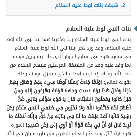
2.
شبهة بنات لوط عليه السلام
بنات النبي لوط عليه السلام
بنات النبي لوط عليه السلام ريثا وذعرتا هما بنتا نبي الله لوط
عليه السلام، وقد ورد ذكر ابنتا نبي الله لوط عليه السلام
في سورة هود في سياق الحوار الذي دار بينه وبين قومه،
لما وفد عليه وفد من الملائكة المرسلين عليهم السلام من
عند الله، وذلك لإخباره بالعذاب الذي سينزل قومه، وذلك
بقوله تعالى: {
وَلَمَّا جَاءَتْ رُسُلُنَا لُوطًا سِيءَ بِهِمْ وَضَاقَ بِهِمْ
ذَرْعًا وَقَالَ هَذَا يَوْمٌ عَصِيبٌ وَجَاءَهُ قَوْمُهُ يُهْرَعُونَ إِلَيْهِ وَمِنْ
قَبْلُ كَانُوا يَعْمَلُونَ السَّيِّئَاتِ قَالَ يَا قَوْمِ هَؤُلَاءِ بَنَاتِي هُنَّ
أَطْهَرُ لَكُمْ فَاتَّقُوا اللَّهَ وَلَا تُخْزُونِ فِي ضَيْفِي أَلَيْسَ مِنْكُمْ رَجُلٌ
رَشِيدٌ قَالُوا لَقَدْ عَلِمْتَ مَا لَنَا فِي بَنَاتِكَ مِنْ حَقٍّ وَإِنَّكَ لَتَعْلَمُ مَا
نُرِيدُ قَالَ لَوْ أَنَّ لِي بِكُمْ قُوَّةً أَوْ آَوِي إِلَى رُكْنٍ شَدِيدٍ
} (سورة
هود آية 77)، وقد ذكر العالم الطبري في تاريخه بأن نبي الله