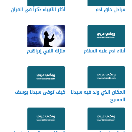
مراحل خلق آدم
أكثر الأنبياء ذكراً في القرآن
أبناء ادم عليه السلام
منزلة النبي إبراهيم
المكان الذي ولد فيه سيدنا
كيف توفى سيدنا يوسف
المسيح