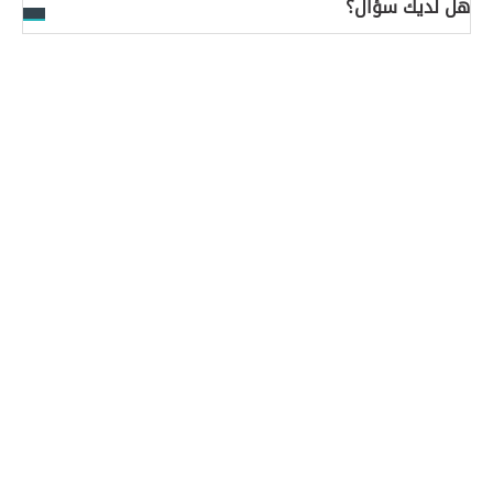
هل لديك سؤال؟