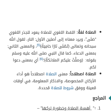
الصلاة لغةً:
اللفظ اللغوي للصلاة يعود للجذر اللغوي
“صَلَى”، ويرد معناه إلى أصلين الأول: النار، لقول الله
سبحانه وتعالى (تَصْلَى نَارًا حَامِيَةً)
[5]
، والمعنى الثاني:
بمعنى الدعاء، كما قال النبي صلى الله عليه وسلم
بقوله: (وصلَّتْ عليكم الملائكةُ)؛
[6]
أي بمعنى دعوا
لكم.
الصلاة اصطلاحاً:
معنى
الصلاة
اصطلاحاً هو أداء
الأركان المخصوصة، والاذكار المعلومة، في أوقات
مُعينة ووفق
شروط للصلاة
مُحددة.
المراجع
↑”
أهمية الصلاة وخطورة تركها
” –