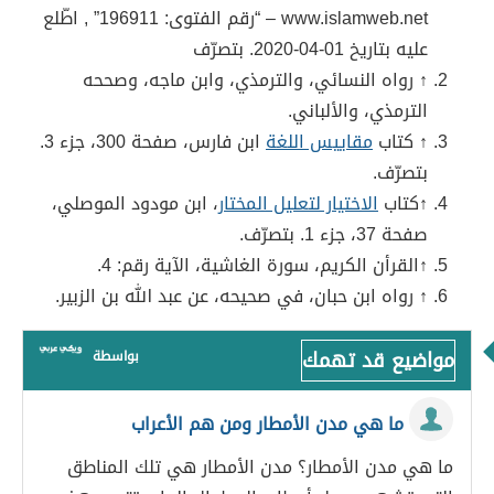
www.islamweb.net – “رقم الفتوى: 196911” , اطّلع
عليه بتاريخ 01-04-2020. بتصرّف
↑ رواه النسائي، والترمذي، وابن ماجه، وصححه
الترمذي، والألباني.
↑ كتاب
مقاييس اللغة
ابن فارس، صفحة 300، جزء 3.
بتصرّف.
↑كتاب
الاختيار لتعليل المختار
، ابن مودود الموصلي،
صفحة 37، جزء 1. بتصرّف.
↑القرأن الكريم، سورة الغاشية، الآية رقم: 4.
↑ رواه ابن حبان، في صحيحه، عن عبد الله بن الزبير.
مواضيع قد تهمك
بواسطة
ما هي مدن الأمطار ومن هم الأعراب
ما هي مدن الأمطار؟ مدن الأمطار هي تلك المناطق