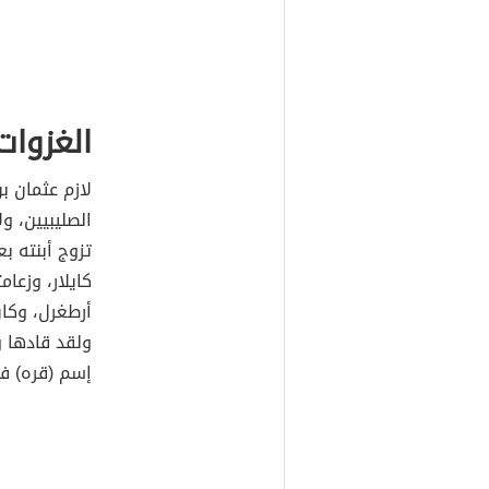
الغزوات
لازم عثمان ب
الصليبيين، و
تزوج أبنته ب
كايلار، وزعا
أرطغرل، وكان
ولقد قادها 
إسم (قره) في عام 688 هجري والم