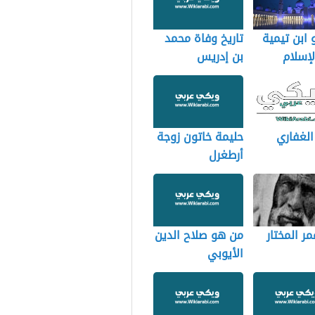
ابن تيمية
تاريخ وفاة محمد
إسلام
بن إدريس
الشافعي
 الغفاري
حليمة خاتون زوجة
أرطغرل
مر المختار
من هو صلاح الدين
الأيوبي