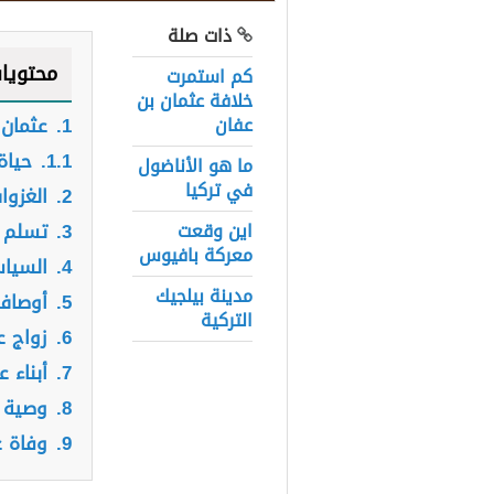
ذات صلة
محتويا
كم استمرت
خلافة عثمان بن
عفان
1.
عثمان 
1.1.
حياة
ما هو الأناضول
في تركيا
2.
الغزوا
اين وقعت
3.
تسلم م
معركة بافيوس
4.
السياس
مدينة بيلجيك
5.
أوصاف 
التركية
6.
زواج ع
7.
أبناء 
8.
وصية ع
9.
وفاة ع