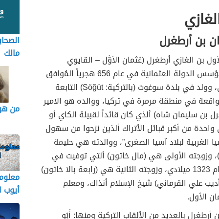
لغازي
ن بن أرطغرل
الصحاب
مالك
ول بن الغازي أرطغرل (عُثمان الأوَّل – القايوي
التُركماني) مؤسس الدولة العثمانية في عام 656 هجرياً المُوافق
1258 ميلادي، وولد في بلدة سوغوت (بالتركية: Söğüt) التابعة
واقعة في منطقة مرمرة في تركيا، ووالده هو الامير
من هو
رل بن سليمان شاه) ألذي كان قائداً لقبيلة الكاي أو
 واحدة من أكبر قبائل الأتراك ألذين نزحوا من سهول
يا الغربية لبلاد آسيا الصغرى”، ووالدته هي حليمة
)، وزوجته الأولى هي (مال خاتون) ألتي توفيت في
نوفمبر من عام 1323 ميلادي، وزوجته الثانية هي (رابعة بالا خاتون)
معلوما
أديب علي القرماني) شيخ الإسلام أنذاك، ومعلم
أيوب ا
ان الأول.
 أرطغرل بالعديد من الألقاب التركية ومنها: أَبُو