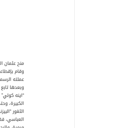
منح عثمان ال
وقام بإقطاعه
عملته الرسم
وبعدها تابع 
“اينه كولي” 
الثغور “البي
العباسي، ففت
مرمرة، والبحر