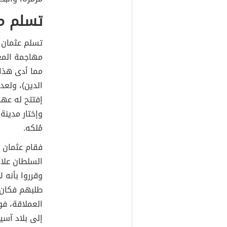
تسلم مق
تسلم عثمان ب
مما أدى هذا 
الدين)، ولعد
إفتتح له عهد
وإختار مدينة
مُلكه.
فقام عثمان 
السلطان علاء 
وقرروا بأنه 
طلبهم فكان 
العملاقة، فو
إلى بلاد آسيا