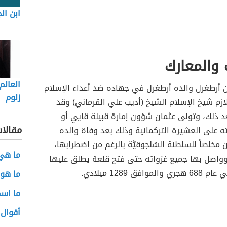
ابن ال
 والمعارك
العالم
ن أرطغرل والده أرطغرل في جهاده ضد أعداء الإسلام
زلوم
لازم شيخ الإسلام الشيخ (أديب علي القرماني) وقد
عد ذلك، وتولى عثمان شؤون إمارة قبيلة قايي أو
مقالا
مته على العشيرة التركمانية وذلك بعد وفاة والده
 مخلصاً للسلطنة السُلجوقيَّة بالرغم من إضطرابها،
ما هي 
وواصل بها جميع غزواته حتى فتح قلعة يطلق عليها
وافق 1289 ميلادي.
ما هو
ما اسم
أقوال