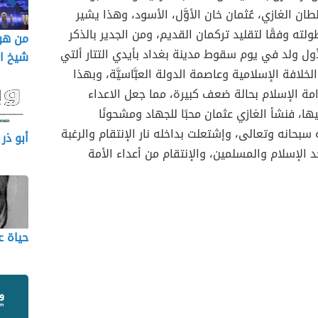
ُّلطان الغازي، عُثمان خان الأوَّل، الأسود، وهذا يشير
لته وفقًا لتقليد تركمان القديم، ومن الجدير بالذكر
من هو 
أول ولد في يوم سقوط مدينة بغداد بأيدي التتار ألتي
شيخ ال
خلافة الإسلامية وعاصمة الدولة العبَّاسيَّة، وبهذا
مة الإسلام بحالة ضعف كبيرة، مما جعل الاعداء
ا، فنشأ الغازي عثمان محبًا للجهاد ومشحونًا
ه سبحانه وتعالى، وإشتعلت بداخله نار الإنتقام والرغبة
أبو ذر
 الإسلام والمسلمين، والإنتقام من أعداء الأمة
حياة ع