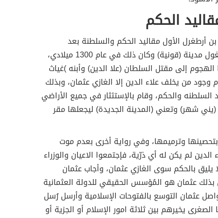
اليد الحكم
ن أرطغرل الأول مقاليد الحكم والسلطنة بعد
مهاجمة المغول مدينة (قونية) وكان ذلك في عام 1300 ميلادي،
الهجوم إلى مقتل السلطان (علا الدين) وأبنه )غياث
م وجود من يخلف علاء الدين إلا الغازي عثمان، وبذلك
 السلطنه والحكم، وقام بالإستئثار في جميع الأراضي
 (يني شهر) وتعني (المدينة الجديدة) ليجعلها مقر
بتحصينها وترميمها، وفي رواية أخرى بعدم موت
الدين لم يكن له أي ذرّية، فإجتمعوا الاعيان والوزراء
لا يليق بالحكم سوى الغازي عثمان، وأجاب عثمان
بذلك عثمان هو المُؤسس الحقيقي للدولة العثمانية
اصل عثمان التوسع بالفتوحات الإسلامية وأرسل رُسل
 الصغرى يخيرهم بين ثلاثة امور الإسلام أو الجزية أو