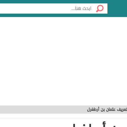
عريف عثمان بن أرطغرل