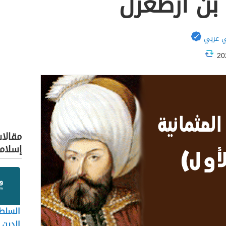
بن أرطغرل
 عربي
مقالا
إسلام
السلطا
الدين 