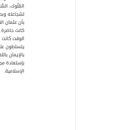
المُلُوك، الس
لشجاعته وبطو
بأن عثمان ال
كانت حاضرة ال
الوقت كانت ا
يتسلطون عليه
بالإيمان بالل
بإستعادة مجد
الإسلامية.