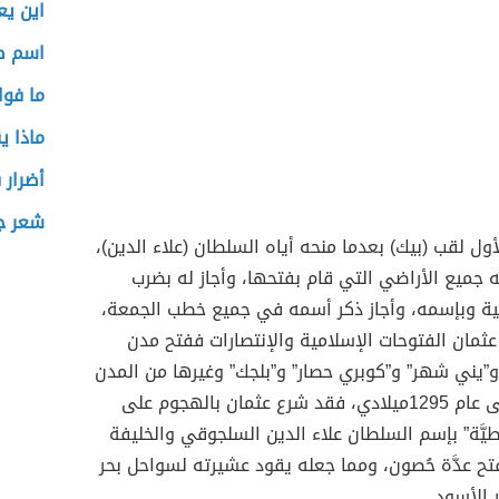
اين يع
اسم ص
ما فوا
ماذا ي
أضرار 
شعر جم
أول لقب (بيك) بعدما منحه أياه السلطان (علاء الدين)،
 جميع الأراضي التي قام بفتحها، وأجاز له بضرب
ية وبإسمه، وأجاز ذكر أسمه في جميع خطب الجمعة،
عثمان الفتوحات الإسلامية والإنتصارات ففتح مدن
و”يني شهر” و”كوبري حصار” و”بلجك” وغيرها من المدن
الكبيرة، وحتى عام 1295ميلادي، فقد شرع عثمان بالهجوم على
زنطيَّة” بإسم السلطان علاء الدين السلجوقي والخليفة
ح عدَّة حُصون، ومما جعله يقود عشيرته لسواحل بحر
 الأسود.