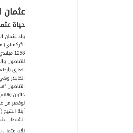
عثمان ا
حياة عثما
ولد عثمان الأ
للأناضول وال
الغازي (أرطغ
الكايلار وهي
الأناضول “آس
خاتون (هانم
أبنة الشيخ (
السُّلطان عثم
لقُب عثمان بن