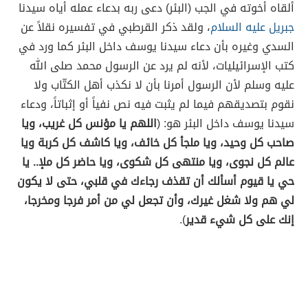
ألقاه أخوته في الجب (البئر) دعى ربه بدعاء عمله أياه سيدنا
جبريل عليه السلام
، ولقد ذكر القرطبي في تفسيره نقلاً عن
السدي وغيره بأن دعاء سيدنا يوسف داخل البئر كما ورد في
كتب الإسرائيليات، لأنه لم يرد عن الرسول محمد صلى الله
عليه وسلم لأن الرسول أمرنا بأن لا نكذب أهل الكتّاب ولا
نقوم بتصديقهم فيما لم يثبت فيه نص نفياً أو إثباتاً، ودعاء
سيدنا يوسف داخل البئر هو: (
اللهم يا مؤنس كل غريب، ويا
صاحب كل وحيد، ويا ملجأ كل خائف، ويا كاشف كل كربة ويا
عالم كل نجوى، ويا منتهى كل شكوى، ويا حاضر كل ملإ.. يا
حي يا قيوم أسألك أن تقذف رجاءك في قلبي، حتى لا يكون
لي هم ولا شغل غيرك، وأن تجعل لي من أمر فرجا ومخرجا،
إنك على كل شيء قدير
).