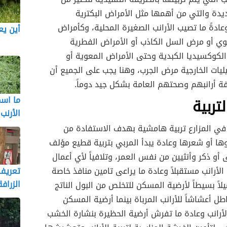
يدة والتي من أهمها مثل الأمراض البكترية
وعادةً ما تصيب الأرانب الصغيرة المحلية، وكأمراض
أين يع
ئوي أو مرض السل الكاذب أو الأمراض الفطرية
لكوكسيديا الكبدية وحتى الأمراض المعوية أو
يات الخارجية مرض الجرب، وهنا يجب على الجميع أن
ة أرانبهم وصحتهم العامة بشكل جيد دوماً.
ما اسم
تربية
الأرنب
 في المزارع تربية هامشية بهدف الاستفادة من
ها أو شعرها وعادة يبدأ المربي بتربية قطيع مؤلف
 أو ذكر وأنثيين من نفس العمر، وتلافياً لأي أعمال
الأرانب مستقبلاً وعادة ما يراعى تامين منافذ خاصة
تعريف
الزرافة
اً بسيطاً لأرضية المسكن للتخلص من البول الناتج
طل أعشاشاً للأرانب المرباة بينما أرضية المسكن
أرانب وعادة ما تفرش أرضية الحظيرة بنشارة الخشب