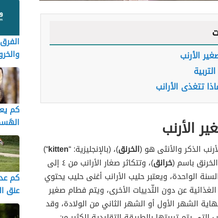
ت
الفرق 
والخر
ير الأرنب
التربية
ذا تتغذى الأرانب
كم يع
الهَس
ر الأرنب
رنب الذكر والأنثى هو (
الخرنق
)، (بالإنجليزية: “
kitten
“)
لخرنق باسم (
خرانق
)، وتتكاثر صغار الأرانب من ٤ إلى
لسنة الواحدة، ويعتبر حليب الأرانب أغنى حليب يحتوي
كم عد
الغذائية عن دون الثّدييات الأخرى، ويتم فطام صغير
عنق ال
نهاية الشهر الأول أو الشهر الثاني من الولادة، وقد
ب التي يتم تربيتها بالطريقة التقليدية للكثير من