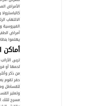
الأمراض العد
كالباسترولا 
الالتهاب الر
الفيروسية وا
أمراض الطفيل
يهتموا بنظاف
أماكن ال
تربى الأرانب
لحمها أو فرو
من ذكر وأنثى
حفر تقوم به 
للقساطل وميل
وتعتبر القسا
مسرح لتلك ال