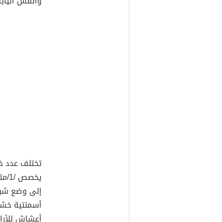
والقش اليابس
تختلف عدد خط
يخص
إلى وضع شبك
أسمنتية خشن
أعشاش للأران