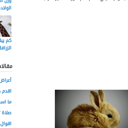
وزن ال
الولاد
كم يبل
الزرافة
مقالا
أعراض 
اقدم د
ما اسم
صلاة 
اقوال