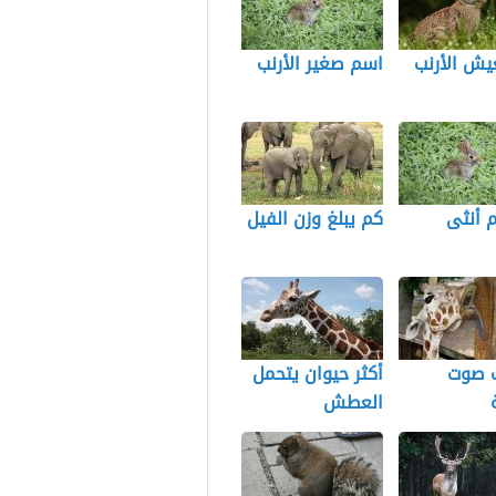
يش الأرنب
اسم صغير الأرنب
 أنثى
كم يبلغ وزن الفيل
 صوت
أكثر حيوان يتحمل
العطش