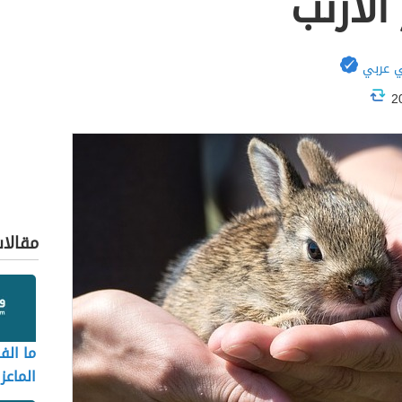
لأرنب
 عربي
مقالا
ما الف
الماعز 