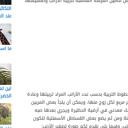
 لتأمين الفرشة المناسبة لتربية الأرانب وتعشيشها.
التكاث
عند ال
ما اسم
اين تع
وط التربية بحسب عدد الأرانب المراد تربيتها وعادة
الخضرا
ص /1/متر مربع لكل زوج منها، ويمكن أن يلجأ بعض المربين
 معدني في أرضية الحظيرة ويجري بعدها صبه
ة ومن ثم يضع بعض القساطل الأسمنتية لتكون
ب، وفيما يلي نقدم لكم صورة لصغير الأرنب: