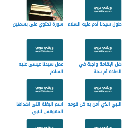
طول سيدنا آدم عليه السلام
سورة تحتوي على بسمتين
هل الإقامة واجبة في
عمل سيدنا عيسى عليه
الصلاة أم سنة
السلام
النبي الذي آمن به كل قومه
اسم البغلة التى اهداها
المقوقس للنبي