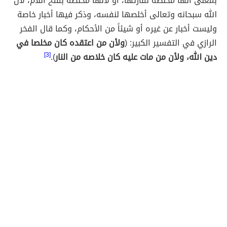
بمعنى أنها مخلصةً لقارئها، أو لأنها مخلََصة بفتح اللام، لأن
الله سبحانه وتعالى أخلصها لنفسه، وذكر فيها أخبار خاصة
وليست أخبار عن غيره أو شيئاً من الأحكام، وكما قال الفخر
الرازي في التفسير الكبير: (
ولأن من اعتقده كان مخلصا في
دين الله، ولأن من مات عليه كان خلاصه من النار
).
[3]