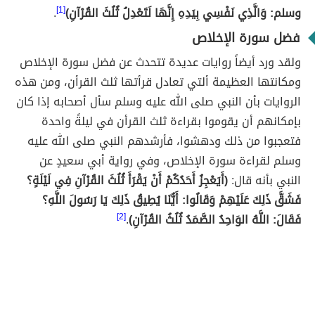
وسلم: وَالَّذِي نَفْسِي بِيَدِهِ إِنَّهَا لَتَعْدِلُ ثُلُثَ القُرْآنِ)
[1]
.
فضل سورة الإخلاص
ولقد ورد أيضاً روايات عديدة تتحدث عن فضل سورة الإخلاص
ومكانتها العظيمة ألتي تعادل قرأتها ثلث القرأن، ومن هذه
الروايات بأن النبي صلى الله عليه وسلم سأل أصحابه إذا كان
بإمكانهم أن يقوموا بقراءة ثلث القرأن في ليلةً واحدة
فتعجبوا من ذلك ودهشوا، فأرشدهم النبي صلى الله عليه
وسلم لقراءة سورة الإخلاص، وفي رواية أبي سعيدٍ عن
النبي بأنه قال:
(أَيَعْجِزُ أَحَدُكُمْ أَنْ يَقْرَأَ ثُلُثَ القُرْآنِ فِي لَيْلَةٍ؟
فَشَقَّ ذَلِكَ عَلَيْهِمْ وَقَالُوا: أَيُّنَا يُطِيقُ ذَلِكَ يَا رَسُولَ اللَّهِ؟
فَقَالَ: اللَّهُ الوَاحِدُ الصَّمَدُ ثُلُثُ القُرْآنِ)
.
[2]