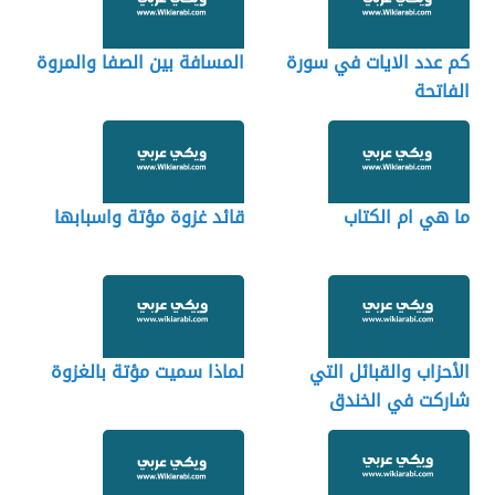
كم عدد الايات في سورة
المسافة بين الصفا والمروة
الفاتحة
ما هي ام الكتاب
قائد غزوة مؤتة واسبابها
الأحزاب والقبائل التي
لماذا سميت مؤتة بالغزوة
شاركت في الخندق