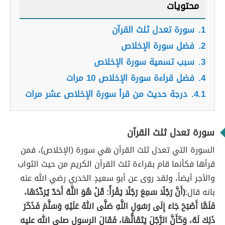
محتويات
1.
سورة تعدل ثلث القرآن
2.
فضل سورة الإخلاص
3.
سبب تسمية سورة الإخلاص
4.
فضل قراءة سورة الإخلاص 10 مرات
4.1.
درجة حديث من قرأ سورة الإخلاص عشر مرات
سورة تعدل ثلث القرآن
السورة التي تعدل ثلث القرأن هي سورة (الإخلاص)، فمن
قرأها فكأنما قام بقراءة ثلث القرأن الكريم من حيث الثواب
والأجر أيضاً، ولقد روى عن أبو سعيدٍ الخدري رضي الله عنه
بانه قال:
(أَنَّ رَجُلًا سَمِعَ رَجُلًا يَقْرَأُ: قُلْ هُوَ اللَّهُ أَحَدٌ يُرَدِّدُهَا،
فَلَمَّا أَصْبَحَ جَاءَ إِلَى رَسُولِ اللَّهِ صَلَّى اللهُ عَلَيْهِ وَسَلَّمَ فَذَكَرَ
ذَلِكَ لَهُ، وَكَأَنَّ الرَّجُلَ يَتَقَالُّهَا، فَقَالَ الرسول صلى الله عليه