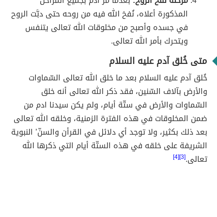
مرحلة نفخ الروح:
بعدما مرّ أدم بجميع المراحل
المذكورة أعلاه، نُفخ الله فيه من روحه حتى دبَّت الروح
في جسده وأصبح من مخلوقات الله تعالى يتنفس
ويتحرك بأمر الله تعالى.
متى خُلق آدم عليه السلام
خُلق آدم عليه السلام بعد ما خلق الله تعالى السّماوات
والأرض بآلاف السّنين، فقد ذكر الله تعالى أنه خلق
السّماوات والأرض في ستّة أيام، ولم يكن سيدنا ادم من
ضمن المخلوقات في هذه الفترة الزمنية، وخلقه الله تعالى
بعد ذلك بكثير، ولا توجد أي دلائل في القرأن والسنّ’ النبوية
الشريفة على خلقه في هذه الستّة أيام التي ذكرها الله
تعالى.
[3][4]