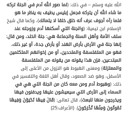
الله عليه وسلم – في ذلك: (
لما صور الله آدم في الجنة تركه
ما شاء الله أن يتركه فجعل إبليس يطيف به ينظر ما هو
فلما رآه أجوف عرف أنه خلق خلقا لا يتمالك
)، وكما قال شيخ
الإسلام ابن تيمية: (
والجنة التي أسكنها آدم وزوجته عند
سلف الأمة وأهل السنة والجماعة هي: جنة الخلد، ومن قال:
إنها جنة في الأرض بأرض الهند أو بأرض جدة، أو غير ذلك،
فهو من المتفلسفة والملحدين، أو من إخوانهم المتكلمين
المبتدعين، فإن هذا يقوله من يقوله من المتفلسفة
والمعتزلة
) ومعنى الهبوط هو النزول من الأعلى إلى
الأسفل، وهو ضد الصعود، وقال أهل اللغة والتفسير في
ذلك: (
وهبوط آدم ومن معه كان من الجنة التي هي في
السماء إلى الأرض التي سيعيشون عليها ويدفنون فيها
ويخرجون منها للبعث
)، قال تعالى: (
قَالَ فِيهَا تَحْيَوْنَ وَفِيهَا
تَمُوتُونَ وَمِنْهَا تُخْرَجُونَ
). {الأعراف:25}