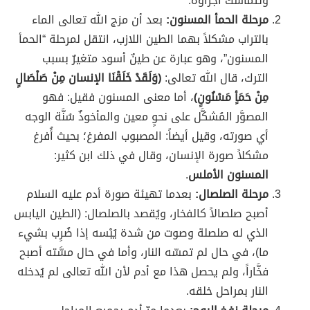
وتتماسك أجزاؤه.
مرحلة الحمأ المسنون:
بعد أن مزج الله تعالى الماء
بالتراب مشكلاً بهما الطين اللازب، انتقل لمرحلة “الحمأ
المسنون”، وهو عبارة عن طينٌ أسود متغيرٌ بسبب
الترك، قال الله تعالى:
﴿وَلَقَدْ خَلَقْنَا الإنسان مِنْ صَلْصَالٍ
مِنْ حَمَأٍ مَسْنُونٍ﴾
، أما معنى المسنون فقيل: فهو
المصوَّر المُشكَّل على نحوٍ معين والمأخوذٌ سُنَّة الوجه
أي صورته، وقيل أيضاً: المصبوب المفرغ؛ بحيث أُفرغ
مشكلاً صورة الإنسان، وقال في ذلك ابن كثير:
المسنون الأملس
.
مرحلة الصلصال:
بعدما تهيئة صورة أدم عليه السلام
أصبح صلصالاً كالفخار، ويُقصد بالصلصال: (الطين اليابس
الذي له صلصلة وصوت من شدة يُبْسه إذا ضُرِب بشيء
ما)، في حال لم تمسّه النار، وأما في حال مسَّته أصبح
فخَّاراً، ولم يحصل هذا مع أدم لأن الله تعالى لم يُدخله
النار بمراحل خلقه.