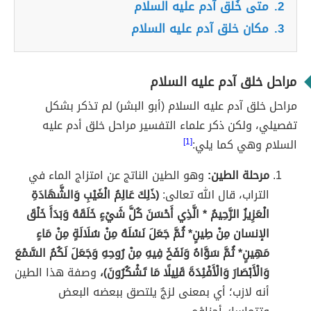
2.
متى خُلق آدم عليه السلام
3.
مكان خلق آدم عليه السلام
مراحل خلق آدم عليه السلام
مراحل خلق آدم عليه السلام (أبو البشر) لم تذكر بشكل
تفصيلي، ولكن ذكر علماء التفسير مراحل خلق أدم عليه
السلام وهي كما يلي:
[1]
مرحلة الطين:
وهو الطين الناتج عن امتزاج الماء في
التراب، قال الله تعالى:
﴿ذَلِكَ عَالِمُ الْغَيْبِ وَالشَّهَادَةِ
الْعَزِيزُ الرَّحِيمُ * الَّذِي أَحْسَنَ كُلَّ شَيْءٍ خَلَقَهُ وَبَدَأَ خَلْقَ
الإنسان مِنْ طِينٍ* ثُمَّ جَعَلَ نَسْلَهُ مِنْ سُلَالَةٍ مِنْ مَاءٍ
مَهِينٍ* ثُمَّ سَوَّاهُ وَنَفَخَ فِيهِ مِنْ رُوحِهِ وَجَعَلَ لَكُمُ السَّمْعَ
وَالْأَبْصَارَ وَالْأَفْئِدَةَ قَلِيلًا مَا تَشْكُرُونَ﴾،
وصفة هذا الطين
أنه لازب؛ أي بمعنى لزجٌ يلتصق ببعضه البعض