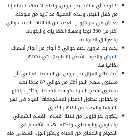
لا توجد أي منافذ لبحر قزوين، ولذلك لا تفقد المياه إلا
من خلال التبخر، وهذه العملية قد تزيد من ملوحته.
يعيش في بحر قزوين العديد من الكائنات الحية بحوالي
أكثر من 330 نوعاً ومنها: الفقاريات والرخويات
والعوالق الحيوانية.
يضم بحر قزوين يضم حوالي 5 أنواع من أنواع أسماك
القرش
والحوت الأبيض (البيلوغا) التي تشتهر
بكافيارها.
أدت نتائج انعزال بحر قزوين عن المحيط العالمي بأن
مستوى سطح البحر أكثر من حوالي 87 قدمًا تحت
مستوى سطح البحر المتوسط للمحيط، ويتأثر بارتفاع
وانخفاض هطول الأمطار لمستجمعات المياه في نهر
الفولغا والعديد من الأنهار الأخرى.
يتكون بحر قزوين من ثلاثة أقسام: القسم الشمالي
والجنوبي والوسطي، وتختلف هذه الأقسام في
الأحجام والأعماق من المياه ويعتبر الجزء الشمالي منه