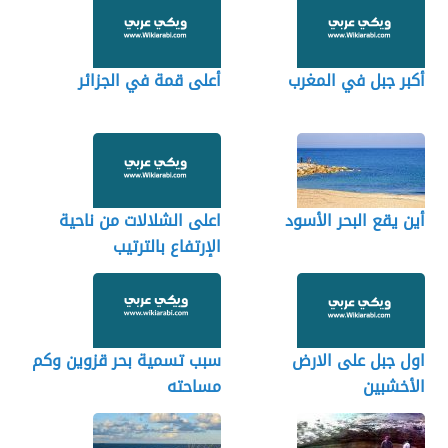
أكبر جبل في المغرب
أعلى قمة في الجزائر
أين يقع البحر الأسود
اعلى الشلالات من ناحية
الإرتفاع بالترتيب
اول جبل على الارض
سبب تسمية بحر قزوين وكم
الأخشبين
مساحته