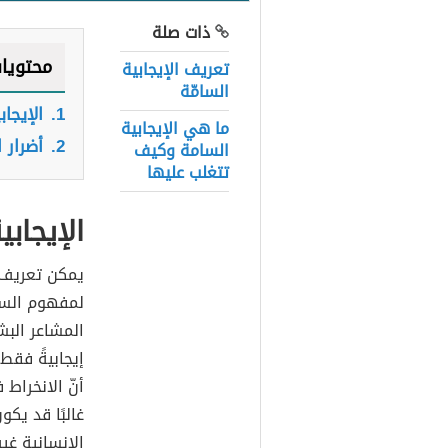
ذات صلة
محتويا
تعريف الإيجابية
السامّة
1.
الإيجاب
ما هي الإيجابية
2.
أضرار 
السامة وكيف
تتغلب عليها
الإيجابي
يمكن تعريف ا
لمفهوم السعا
المشاعر الب
إيجابيةً فقط،
أنّ الانخراط
غالبًا قد يكو
الإنسانية غير