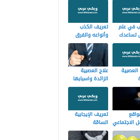
تب في علم
تعريف الكذب
 تساعدك
وأنواعه والفرق
هم نفسك
بينه وبين النفاق
ين
العصبية
علاج العصبية
الزائدة واسبابها
مواقع
تعريف الإيجابية
ل الاجتماعي
السامّة
لصحة
ة والعلاقات