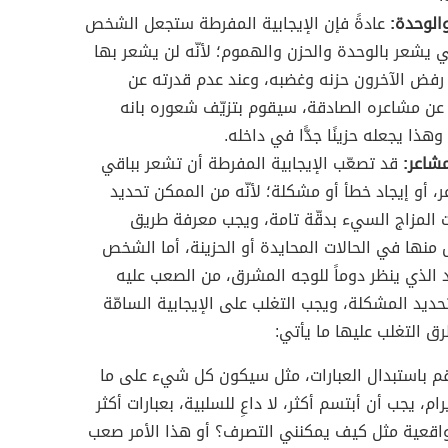
والوحدة:
عادةً فإن الإيجابية المفرطة ستجعل الشخص
ي يشعر بالوحدة والحزن والهموم؛ لأنّه لن يشعر بها
ند رفض الآخرون حزنه وغضبه، وعند عدم قدرته عن
ر عن مشاعره الصادقة، سيقوم بتزيّف شعوره بانه
 وهذا يجعله حزينًا جدًّا في داخله.
لمشاعر:
قد تصعّب الإيجابية المفرطة أن تشعر بباقي
، أو إيجاد خطأ أو مشكلة؛ لأنّه من الممكن تحديد
ت المزاج السيء بدقّة تامة، ويجب معرفة طريق
 منها في الحالات المحايدة أو الحزينة، أما الشخص
 الذي ينظر دوماً للوجه المشرق، من الصعب عليه
تحديد المشكلة، ويجب التغلب على الإيجابية السامّة
ق التغلب عليها ما يأتي:
م باستبدال العبارات، مثل سيكون كل شيء على ما
رام، يجب أن أبتسم أكثر، لا داعِ للسلبية، بعبارات أكثر
اقعية مثل كيف يمكنني التصرف؟ أو هذا الأمر صعب