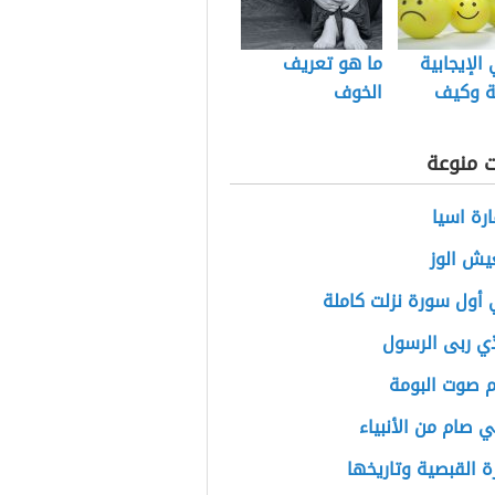
الإيجابية
ما هو تعريف
ة وكيف
الخوف
عليها
ت منوعة
رة اسيا
يش الوز
أول سورة نزلت كاملة
ي ربى الرسول
م صوت البومة
ي صام من الأنبياء
ة القبصية وتاريخها