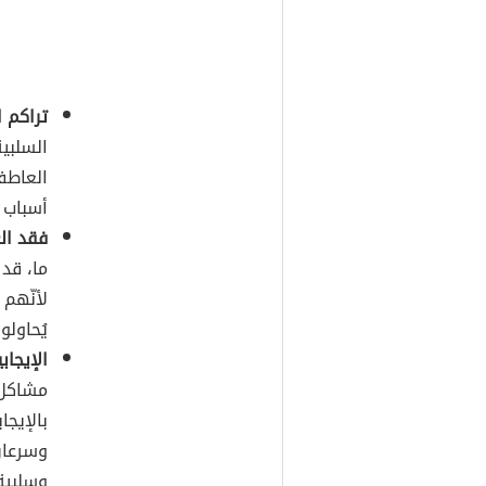
تراكم ا
السلبية
العاطف
أسباب 
فقد الع
ما، قد
لأنّهم 
يُحاولو
الإيجاب
مشاكل 
بالإيجا
وسرعان 
وسلبية