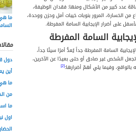
سامّة عدد كبير من الأشكال ومنها: فقدان الوظيفة،
ع من الخسارة، المرور بنوبات خيبات أمل وحزن ووحدة،
ما هي 
سفل على أضرار الإيجابية السامة المفرطة.
السام
تتغلب 
لإيجابية السامة المفرطة
مقالا
إيجابية السامة المفرطة جداً يُعدُّ أمرًا سيئًا جداً،
جعل الشخص غير صادق أو حتى بعيدًا عن الآخرين،
دول قا
 بالواقع، وفيما يلي أهمّ أضرارها:
[2]
أين يع
ما هي 
من الذ
ما اس
اول نب
الحضار