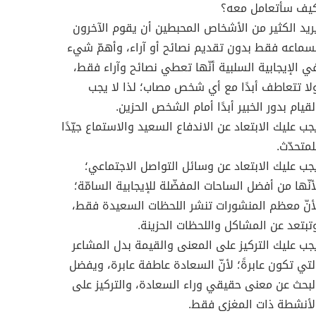
يف سأتعامل معه؟
ريد الكثير من الأشخاص المحبطين أن يقوم الآخرون
سماعه فقط بدون تقديم نصائح أو آراء، وأهمّ شيء
ي الإيجابية السلبية أنّها تعطي نصائح وآراء فقط،
لا تتعاطف أبدًا مع أي شخص مصاب؛ لذا لا يجب
لقيام بدور الخبير أبدًا أمام الشخص الحزين.
جب عليك الابتعاد عن الاندفاع السعيد والاستماع جيّدًا
لمتحدّث.
جب عليك الابتعاد عن وسائل التواصل الاجتماعي؛
أنّها من أفضل الساحات المفضّلة للإيجابية السامّة؛
أنّ معظم المنشورات تنشر اللحظات السعيدة فقط،
تبتعد عن المشاكل واللحظات الحزينة.
جب عليك التركيز على المعنى والقيمة بدل المشاعر
لتي تكون عابرةً؛ لأنّ السعادة عاطفة عابرة، ويفضل
لبحث عن معنى حقيقي وراء السعادة، والتركيز على
لأنشطة ذات المغزى فقط.