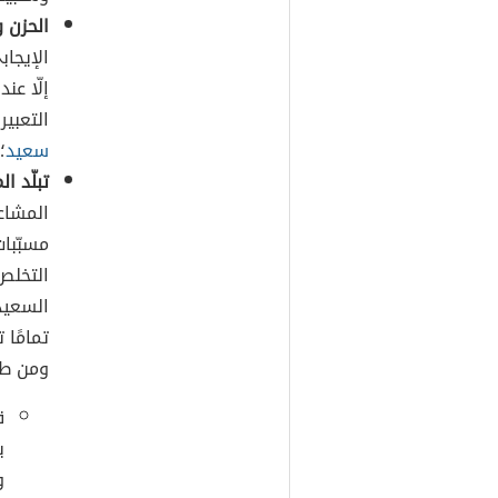
الحزن 
الإيجاب
إلّا ع
التعبي
سعيد
؛
تبلّد ا
المشاعر
مسبّبا
التخلص
السعيد
تمامًا 
ومن طر
ق
ي
و