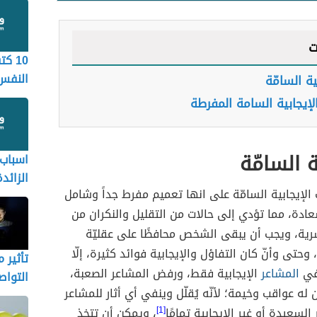
ت
10 ك
النفس
ية السامّة
على ف
الإيجابية السامة المفرطة
والآخر
ة السامّة
اسباب 
الزائدة
لإيجابية السامّة على انها تعميم مفرط جداً وشامل
دة، مما تؤدي إلى حالات من التقليل والنكران من
شرية، ويجب أن يبقى الشخص محافظًا على عقليّة
 وحتى وأنّ كان التفاؤل والإيجابية فوائد كثيرة، إلّا
تأثير 
 في
المشاعر
الإيجابية فقط، ورفض المشاعر الصعبة،
التواص
ن له عواقب وخيمة؛ لأنّه يُقلّل وينفي أي أثار للمشاعر
على ا
 السعيدة أو غير الإيجابية تمامًا
[1]
، ويمكن أن تتخذ
النفسي