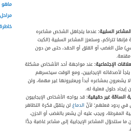
ماهو 
مراحل 
خاطرة 
لمشاعر السلبية:
عندما يتجاهل الشخص مشاعره
 فإنها تتراكم، وستعزز المشاعر السلبية (الكبت
ي) مثل الغضب أو القلق أو الحقد، حتى من دون
مقنعة.
لاقات الإجتماعية:
عند مواجهة أحد الأشخاص مشكلة
 يلجأ لأصدقائه الإيجابيين، ومع الوقت سيخسرهم
لا يشعرون بمشاعره أبداً ويعتبرونها غير مهمة، ولن
ن إيجاد حلول فعلية له.
ية السامّة غير حقيقية:
قد يواجه الأشخاص الإيجابيون
في ردود فعلهم؛ لأنّ
الدماغ
لن يتقبّل فكرة التظاهر
بية المفرطة، ويجب عليه أن يشعر بالغضب أو الحزن،
ما ستتحوّل المشاعر الإيجابية إلى مشاعر غاضبة جدًّا
.