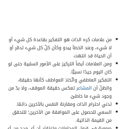
من علامات كره الذات هو التفكير بقاعدة كل شيء أو
لا شيء، وعند الخطأ يبدو وكأن كلّ كل شيء تدمّر أو
أن الحياة قد انتهت.
ومن العلامات أيضاً التركيز على الأمور السلبية حتى لو
كان اليوم جيدًا نسبيًّا.
التفكير العاطفي واتّخاذ العواطف كأنها حقيقة،
والظنّ أن
المشاعر
تعكس حقيقة الموقف، ولا بدّ من
وجود شيء ما خاطئ.
تدني احترام الذات ومقارنة النفس بالآخرين دائمًا.
السعي للحصول على الموافقة من الآخرين؛ للتحقق
من القيمة الذاتية.
صعوبة في قبول المجاملات واعتقاد أن أي مدح من أي