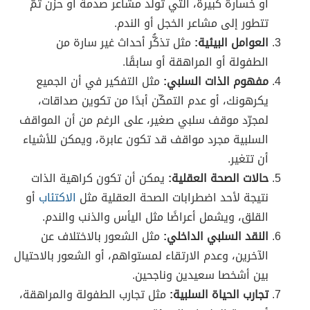
أو خسارة كبيرة، التي تولّد مشاعر صدمة أو حزن ثمّ
تتطور إلى مشاعر الخجل أو الندم.
العوامل البيئية:
مثل تذكُّر أحداث غير سارة من
الطفولة أو المراهقة أو سابقًا.
مفهوم الذات السلبي:
مثل التفكير في أن الجميع
يكرهونك، أو عدم التمكّن أبدًا من تكوين صداقات،
لمجرّد موقف سلبي صغير، على الرغم من أن المواقف
السلبية مجرد مواقف قد تكون عابرة، ويمكن للأشياء
أن تتغير.
حالات الصحة العقلية:
يمكن أن تكون كراهية الذات
نتيجة لأحد اضطرابات الصحة العقلية مثل
الاكتئاب
أو
القلق، ويشمل أعراضًا مثل اليأس والذنب والندم.
النقد السلبي الداخلي:
مثل الشعور بالاختلاف عن
الآخرين، وعدم الارتقاء لمستواهم، أو الشعور بالاحتيال
بين أشخصا سعيدين وناجحين.
تجارب الحياة السلبية:
مثل تجارب الطفولة والمراهقة،