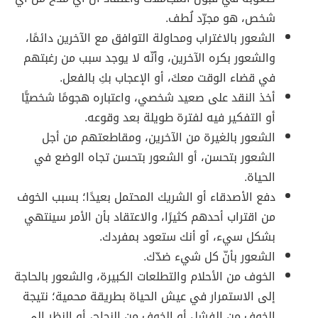
شخص، هو مجرّد لُطف.
الشعور بالاغتراب ومحاولة التوافق مع الآخرين دائمًا،
والشعور بكره الآخرين، وأنّه لا يوجد سبب من رغبتهم
في قضاء الوقت معكَ، أو الإعجاب بكِ بالفعل.
أخذ النقد على صعيد شخصي، واعتباره هجومًا شخصيًّا
أو التفكير فيه لفترة طويلة بعد وقوعه.
الشعور بالغيرة من الآخرين، ومقاطعتهم من أجل
الشعور بتحسن، أو الشعور بتحسن تجاه الوضع في
الحياة.
دفع الأصدقاء أو الشريك المحتمل بعيدًا؛ بسبب الخوف
من اقتراب أحدهم كثيرًا، والاعتقاد بأن الأمر سينتهي
بشكل سيء، أو أنك ستعود بمفردك.
الشعور بأنّ كل شيء ضدّك.
الخوف من الأحلام والتطلعات الكبيرة، والشعور بالحاجة
إلى الاستمرار في عيش الحياة بطريقة محمية؛ نتيجة
الخوف من الفشل أو الخوف من النجاح، أو النظر إلى