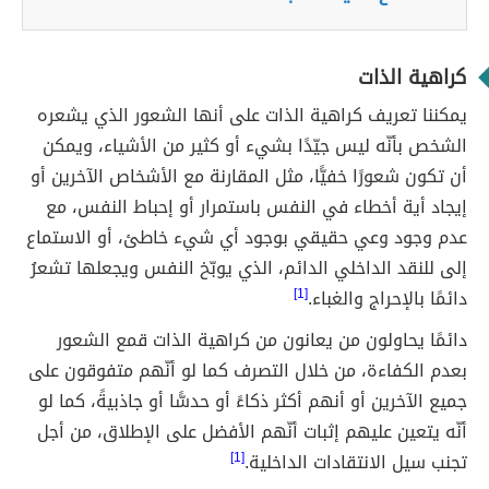
كراهية الذات
يمكننا تعريف كراهية الذات على أنها الشعور الذي يشعره
الشخص بأنّه ليس جيّدًا بشيء أو كثير من الأشياء، ويمكن
أن تكون شعورًا خفيًّا، مثل المقارنة مع الأشخاص الآخرين أو
إيجاد أية أخطاء في النفس باستمرار أو إحباط النفس، مع
عدم وجود وعي حقيقي بوجود أي شيء خاطئ، أو الاستماع
إلى للنقد الداخلي الدائم، الذي يوبّخ النفس ويجعلها تشعرُ
دائمًا بالإحراج والغباء.
[1]
دائمًا يحاولون من يعانون من كراهية الذات قمع الشعور
بعدم الكفاءة، من خلال التصرف كما لو أنّهم متفوقون على
جميع الآخرين أو أنهم أكثر ذكاءً أو حدسًّا أو جاذبيةً، كما لو
أنّه يتعين عليهم إثبات أنّهم الأفضل على الإطلاق، من أجل
تجنب سيل الانتقادات الداخلية.
[1]