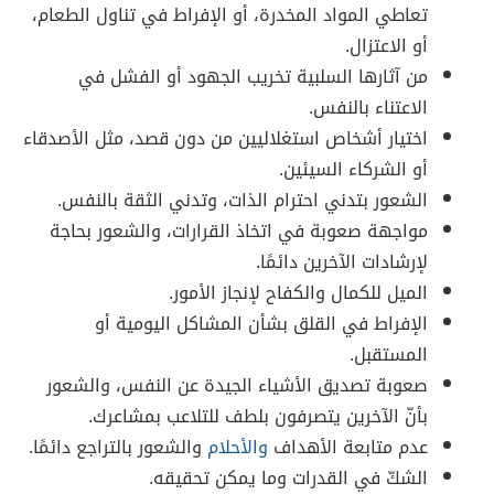
تعاطي المواد المخدرة، أو الإفراط في تناول الطعام،
أو الاعتزال.
من آثارها السلبية تخريب الجهود أو الفشل في
الاعتناء بالنفس.
اختيار أشخاص استغلاليين من دون قصد، مثل الأصدقاء
أو الشركاء السيئين.
الشعور بتدني احترام الذات، وتدني الثقة بالنفس.
مواجهة صعوبة في اتخاذ القرارات، والشعور بحاجة
لإرشادات الآخرين دائمًا.
الميل للكمال والكفاح لإنجاز الأمور.
الإفراط في القلق بشأن المشاكل اليومية أو
المستقبل.
صعوبة تصديق الأشياء الجيدة عن النفس، والشعور
بأنّ الآخرين يتصرفون بلطف للتلاعب بمشاعرك.
عدم متابعة الأهداف
والأحلام
والشعور بالتراجع دائمًا.
الشكّ في القدرات وما يمكن تحقيقه.