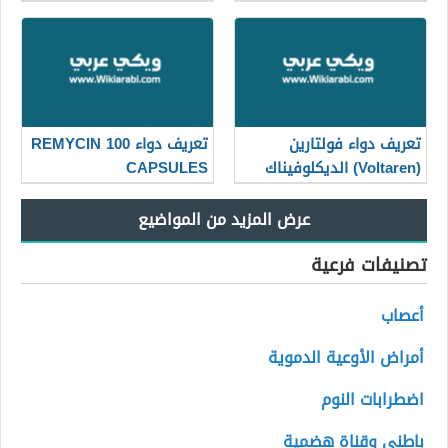
تعريف دواء فولتارين
تعريف دواء REMYCIN 100
(Voltaren) الديكلوفيناك
CAPSULES
تصنيفات فرعية
أعصاب
أمراض الأوعية الدموية
اضطرابات النوم
باطني وقناة هضمية