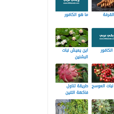
القرفة
ما هو الكافور
الكافور
اين يعيش نبات
البشنين
نبات العوسج
طريقة تناول
فاكهة التنين
الاحمر