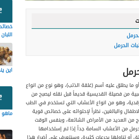
ت
خصائص
اللبان
لحرمل
نبات الحرمل
حرمل
اين ين
أو ما يطلق عليه أسم (غلقة الذئب)، وهو نوع من انواع
شبية من فصيلة القديسية قديماً قبل نقله ليصبح من
رقدية، وهو من انواع الأعشاب التي تستخدم في الطب
لاطفال والبالغين، نظراً لإحتوائه على خصائص قوية
ماهو ا
اج من العديد من الأمراض الشائعة، وبنفس الوقت
لحرمل من الأعشاب السامة جداً إذا تم إستخدامها
ق أو تناولها بجرعات كثيرة، وسنتعرف على أضرار هذا