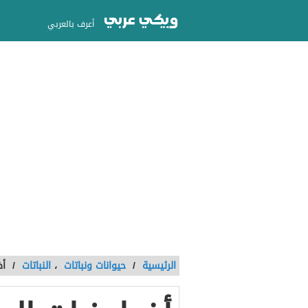
أعرف بالعربي
الرئيسية
/
حيوانات ونباتات
،
النباتات
/
أض