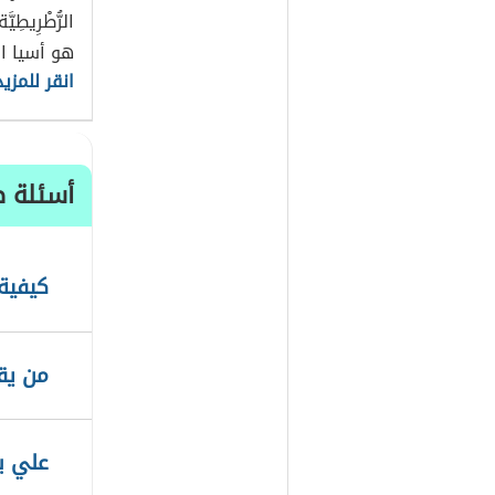
هو أسيا ا
انقر للمزيد
أسئلة ط
كيفية 
من يقت
علي ب