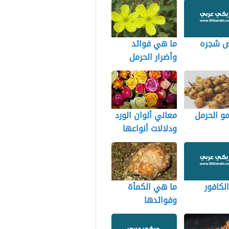
 شجره
ما هي فوائد
وأضرار الحرمل
مو الحرمل
معاني ألوان الورد
ودلالات أنواعها
لكافور
ما هي الكمأة
وفوائدها