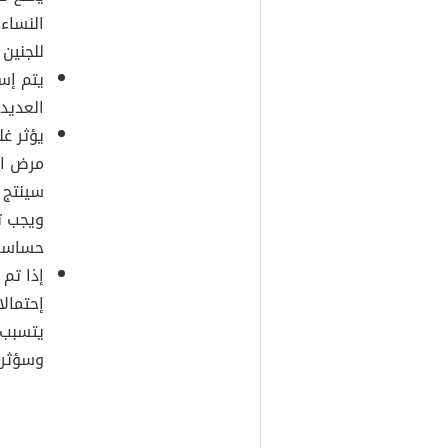
النساء 
للجنين 
يتم إست
العديد 
يؤثر غ
مرض ال
سينتج 
ويجب ت
حساسة،
إذا تم 
إحتمالا
يتسبب 
وسؤثر 