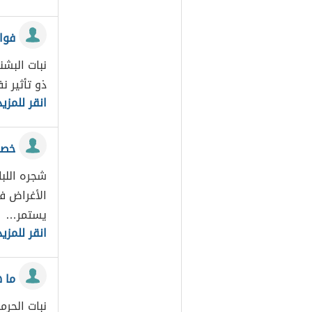
فوائ
نبات البشن
ذو تأثير ن
انقر للمزيد
خصا
شجره اللبا
الأغراض ف
يستمر…
انقر للمزيد
ما 
نبات الحرم