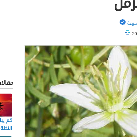
رمل
سوعة
مقالات
كم يب
النخلة