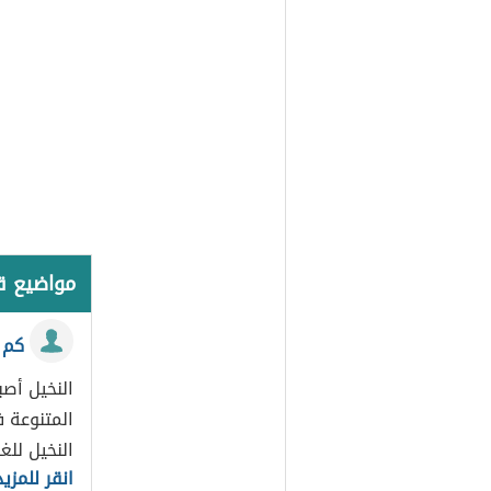
مواضيع 
كم 
النخيل أصب
المتنوعة 
النخيل للغ
انقر للمزيد