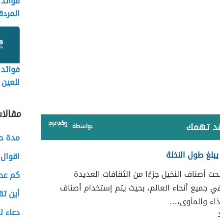
فوائد
المرد
فوائد 
للعين
مقالا
قد تهمك
بواسطة
مدة حك
يبلغ طول النخلة
اقوال 
حت أصناف النخيل جزءًا من الثقافات العديدة
كم عدد
في جميع أنحاء العالم، بحيث يتم إستخدام أصناف
أين تق
ذاء والمأوى،…
دعاء ل