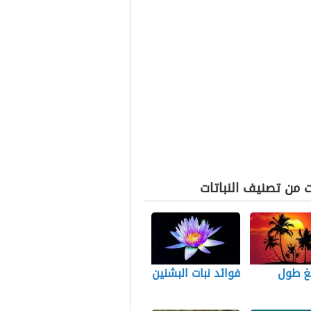
 من تصنيف النباتات
لغ طول
فوائد نبات البشنين