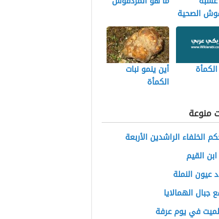
 عشبة
ما هو المردقوش
قوش الصحية
الكمأة
أين ينمو نبات
الكمأة
ت منوعة
م الخلفاء الراشدين الأربعة
ابن القيم
 عيون النملة
ع جبال الهمالايا
لميت في يوم عرفة