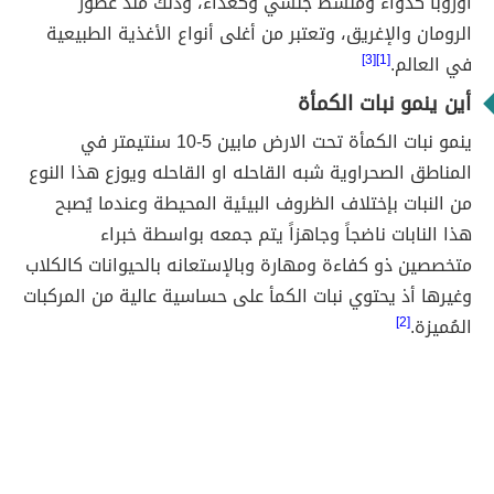
أوروبا كدواء ومنشط جنسي وكغذاء، وذلك منذ عصور
الرومان والإغريق، وتعتبر من أغلى أنواع الأغذية الطبيعية
في العالم.
[1][3]
أين ينمو نبات الكمأة
ينمو نبات الكمأة تحت الارض مابين 5-10 سنتيمتر في
المناطق الصحراوية شبه القاحله او القاحله ويوزع هذا النوع
من النبات بإختلاف الظروف البيئية المحيطة وعندما يُصبح
هذا النابات ناضجاً وجاهزاً يتم جمعه بواسطة خبراء
متخصصين ذو كفاءة ومهارة وبالإستعانه بالحيوانات كالكلاب
وغيرها أذ يحتوي نبات الكمأ على حساسية عالية من المركبات
المُميزة.
[2]