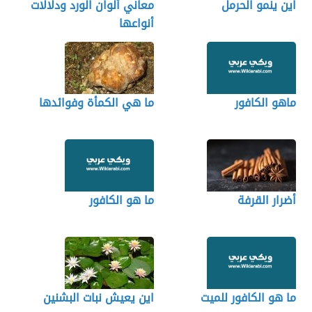
اين ينمو الحرمل
معاني ألوان الورد ودلالات
أنواعها
ماهو الكافور
ما هي الكمأة وفوائدها
أضرار القرفة
ما هو الكافور
ما هو الكافور للميت
اين يعيش نبات البشنين