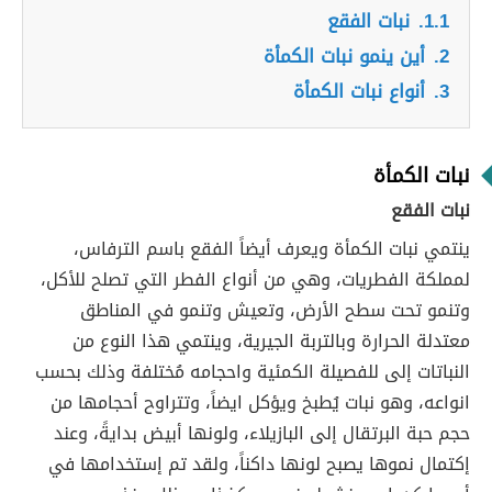
1.1.
نبات الفقع
2.
أين ينمو نبات الكمأة
3.
أنواع نبات الكمأة
نبات الكمأة
نبات الفقع
ينتمي نبات الكمأة ويعرف أيضاً الفقع باسم الترفاس،
لمملكة الفطريات، وهي من أنواع الفطر التي تصلح للأكل،
وتنمو تحت سطح الأرض، وتعيش وتنمو في المناطق
معتدلة الحرارة وبالتربة الجيرية، وينتمي هذا النوع من
النباتات إلى للفصيلة الكمئية واحجامه مُختلفة وذلك بحسب
انواعه، وهو نبات يُطبخ ويؤكل ايضاً، وتتراوح أحجامها من
حجم حبة البرتقال إلى البازيلاء، ولونها أبيض بدايةً، وعند
إكتمال نموها يصبح لونها داكناً، ولقد تم إستخدامها في