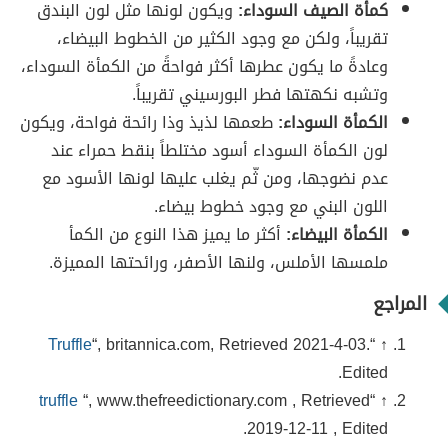
كمأة الصيف السوداء:
ويكون لونها مثل لون البندق
تقريباً، ولكن مع وجود الكثير من الخطوط البيضاء،
وعادةً ما يكون عطرها أكثر فواحةً من الكمأة السوداء،
وتشبه نكهتها فطر البورسيني تقريباً.
الكمأة السوداء:
طعمها لذيذ وذا رائحة فواحة، ويكون
لون الكمأة السوداء أسود مختلطاً بنقط حمراء عند
عدم نضوجها، ومن ثّم يغلب عليها لونها الأسود مع
اللون البني مع وجود خطوط بيضاء.
الكمأة البيضاء:
أكثر ما يميز هذا النوع من الكمأ
ملمسها الأملس، ولنها الأصفر، ورائحتها المميزة.
المراجع
Truffle
“, britannica.com, Retrieved 2021-4-03.
↑ “
Edited.
truffle
“, www.thefreedictionary.com , Retrieved
↑ “
2019-12-11 , Edited.