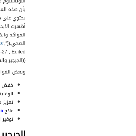
البوتاسيوم 
بأن هذه الم
يحتوي على كل
أظهرت الأبحا
الفواكه وال
الصحي.((“
“,
ss
((الجرجير وال
وبعض الفوائد
خفض ض
الوقاي
تعزيز 
علاج
مر
توفير ا
الجرجير 