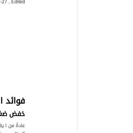
7 , Edited))
فوائد ا
خفض ضغط
عادةً من ا ي