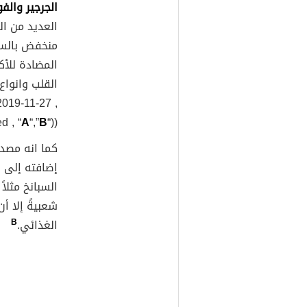
الجرجير والف
العديد من ال
منخفض بالسعر
المضادة للأك
القلب وانواع 
2019-11-27 ,
d , “
A
“,”
B
“))
كما انه مصدر
إضافته إلى 
السبانخ مثلا
شعبيةً إلا أ
الغذائي.
B