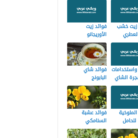
 زيت خشب
فوائد زيت
العطري
الأوريجانو
واستخدامات
فوائد شاي
جرة الشاي
البابونج
الملوخية
فوائد عشبة
 للحامل
السنامكي