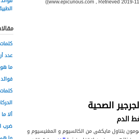
فوائد 
www.epicurious.com , Retrieved 2019-11-2
الطبية
مقالا
كلمات 
عدد أر
ما هو 
فوائد 
كلمات 
لجرجير الصحية
الحركا
ألا ما
 الدم
ضرب ا
قومون بتناول مايكفى من الكالسيوم و المغنيسيوم و
ما هي 