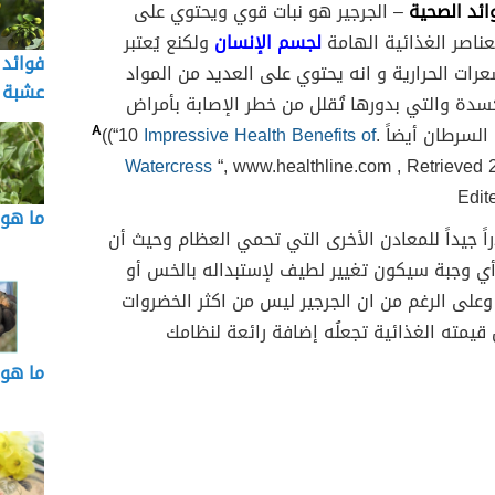
وائد الصحية
– الجرجير هو نبات قوي ويحتوي على
عناصر الغذائية الهامة
لجسم الإنسان
ولكنع يُعتبر
فوائد 
ات الحرارية و انه يحتوي على العديد من المواد
عشبة 
سدة والتي بدورها تُقلل من خطر الإصابة بأمراض
السرطان أيضاً .
Impressive Health Benefits of
((“10
A
Watercress
“, www.healthline.com , Retrieved 
Edite
ما هو
اً جيداً للمعادن الأخرى التي تحمي العظام وحيث أن
أي وجبة سيكون تغيير لطيف لإستبداله بالخس أو
ً وعلى الرغم من ان الجرجير ليس من اكثر الخضروات
ن قيمته الغذائية تجعلُه إضافة رائعة لنظامك
ما هو 