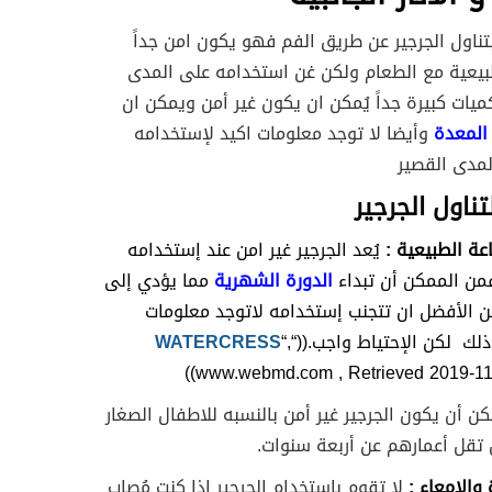
تناول الجرجير عن طريق الفم فهو يكون امن جداً
طبيعية مع الطعام ولكن غن استخدامه على المدى
ميات كبيرة جداً يُمكن ان يكون غير أمن ويمكن ان
المعدة
وأيضا لا توجد معلومات اكيد لإستخدامه
لمدى القصير
تناول الجرجير
عة الطبيعية :
يُعد الجرجير غير امن عند إستخدامه
فمن الممكن أن تبداء
الدورة الشهرية
مما يؤدي إلى
 الأفضل ان تتجنب إستخدامه لاتوجد معلومات
لك لكن الإحتياط واجب.((“
“,
WATERCRESS
www.webmd.com , Retrieved 2019-11-2
ن أن يكون الجرجير غير أمن بالنسبه للاطفال الصغار
 تقل أعمارهم عن أربعة سنوات.
والإمعاء :
لا تقوم بإستخدام الجرجير إذا كنت مُصاب