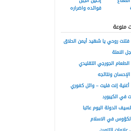
النعناع
إكليل الجبل
فوائده واضراره
ت منوعة
فتنت روحي يا شهيد أيمن الحلاق
جل النملة
الطعام الجورجي التقليدي
الإحسان ونتائجه
أغنية إنت فليت – وائل كفوري
ت في الكيبورد
 لسيف الدولة اليوم عاتبا
لكؤوس في الاسلام
علامات التنوين