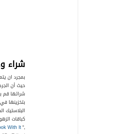
شراء وح
بمجرد ان يتم
حيث أن الجرجي
شرائها قم بو
بتخزينها في
البلاستيك ا
كباقات الزه
ok With It
“,