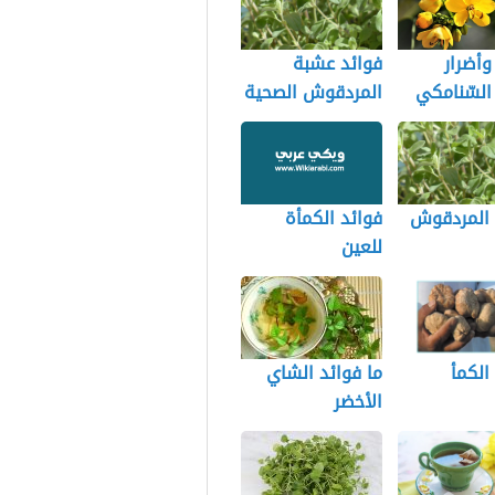
وأضرار
فوائد عشبة
السّنامكي
المردقوش الصحية
 المردقوش
فوائد الكمأة
للعين
الكمأ
ما فوائد الشاي
الأخضر