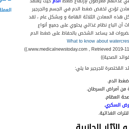
في غذائهم معرضون لإرتفاع ضغط
الدم
حيث يُعتقد
عادن تؤدي لخفض ضغط الدم في الجسم والجرجير
العمل
 هذه المعادن الثلاثة الهامة و وبشكل عام ، لقد
ث أن اتباع نظام غذائي يحتوي على جميع أنواع
خضروات قد يساعد الشخص بالحفاظ على ضغط الدم
What to know about watercre
www.medicalnewstoday.com , Retrieved 2019-11-27 , Edited.))
فوائد الصحية))
 المُختصرة للجرجير ما يلي:
غط الدم.
ة من أمراض السرطان.
صحة العظام.
ض السكري
.
لنترات الغذائية.
و الآثار الجانبية