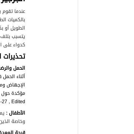
عندما تقوم ب
بالكميات ال
الطويل أو بك
يتسبب بتلف
كدواء على ا
تحذيرات ل
الحمل والرضا
أثناء الحمل 
الإجهاض ومن
مؤكدة حول ذ
7 , Edited))
الأطفال :
يمك
وخاصة الذين
قرحة المعدة 