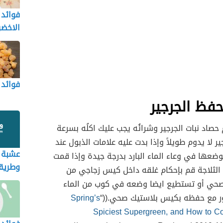
فوائد 
الاخضر
فوائد ا
فظ الجرجير
 حصاد نبات الجرجير وشرائُه يجب عليك اكلُه بسرعة
ر لا يدوم طويلاً وإذا بدت عليه علامات الذبول عند
عشبة ا
ضعها في وعاء الماء البارد بدرجة جيدة وإذا قمت
وطريق
 الثلاجة قم بإحكام غلقه داخل كيس زجاجي من
استخد
لصحي أو تستطيع ايضا وضعه في كوب من الماء
ور مع حفظه بكيس بلاستيك صحي.((“
Spring’s
Spiciest Supergreen, and How to Co