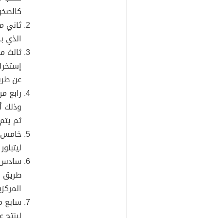
كالصخور
ثاني م
الذي بد
ثالث م
إستخرا
عن طري
رابع م
وذلك أ
ثم يتم 
خامس م
ليتبلور 
سادس م
طريق إ
المركزي
سابع مر
لينتج 