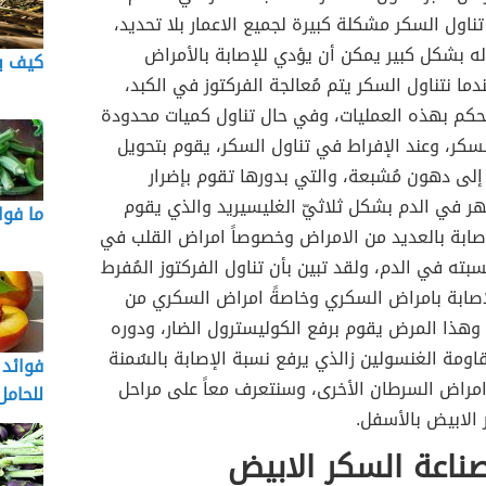
 تناول السكر مشكلة كبيرة لجميع الاعمار بلا تحديد،
له بشكل كبير يمكن أن يؤدي للإصابة بالأمراض
كيف ي
دما نتناول السكر يتم مُعالجة الفركتوز في الكبد،
حكم بهذه العمليات، وفي حال تناول كميات محدودة
السكر، وعند الإفراط في تناول السكر، يقوم بتحويل
 إلى دهون مُشبعة، والتي بدورها تقوم بإضرار
ر في الدم بشكل ثلاثيّ الغليسيريد والذي يقوم
ما فوا
صابة بالعديد من الامراض وخصوصاً امراض القلب في
سبته في الدم، ولقد تبين بأن تناول الفركتوز المُفرط
إصابة بامراض السكري وخاصةً امراض السكري من
، وهذا المرض يقوم برفع الكوليسترول الضار، ودوره
ومة الغنسولين زالذي يرفع نسبة الإصابة بالسُمنة
فوائد 
امراض السرطان الأخرى، وسنتعرف معاً على مراحل
للحامل
الابيض بالأسفل.
ناعة السكر الابيض