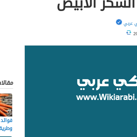
السكر الابيض
 عربي
مقالا
فوائد 
وطريق
حلوى ا