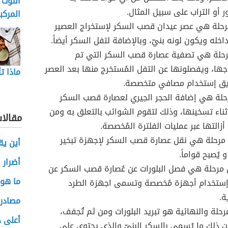
التوت 
 أو التراب على سبيل المثال.
المركبا
رحلة هي عصر عيدان قصب السكر لإستخراج العصير
اخله ويكون لونه بنيّ، وبالإضافة لتفل السكر أيضاً.
رحلة هي تصفية عصارة قصب السكر التي تم
جها، ويفصلونها عن التفل المُستخرج منها بعد العصر
ماذا ت
ق إستخدام مصافي متخصصة.
رحلة هي إضافة الحجر الجيري لعصارة قصب السكر
ثناء تسخينها، وذلك لتقوم الشوائب بالتعلق به ومن
مقالا
أزالتها عبر عمليات الفلترة المُخصصة.
رحلة هي نقل عصارة قصب السكر لإجهزة تبخير
أين يق
و يُصبح قواماً.
أضرار 
رحلة هي فصل البلورات عن عُصارة قصب السكر عن
ما هو 
ستخدام أجهزة مُخصصة وتسمى اجهزة الطرد
ة.
مصادر 
حلة والنهائية هو تبريد البلورات ومن ثم تُجفف،
أعلى ج
عن ذلك ما يُسمى بالسكر البنيّ والذي يحتوي على