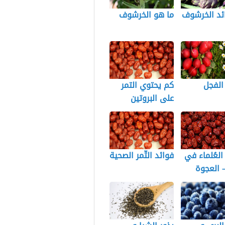
ئد الخرشوف
ما هو الخرشوف
الفجل
كم يحتوي التمر
على البروتين
العُلماء في
فوائد التّمر الصحية
– العجوة