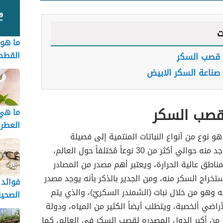
ت
ما هو
القطط
 قصب السكر
صناعة السكر الابيض
قصب السكر
ما هي 
العطري
 نوع من أنواع النباتات المنتمية إلى فصيلة
النجيلية، ويوجد منه حوالي أكثر من 30 نوعاً مُختلفاً حول العالم،
ناطق عالية الحرارة، ويعتبر أهم مصدر من المصادر
تخراج السكر منه، ومن الجدير بالذكر بأنه يوجد مصدر
فوائد 
ه وهو من خلال نبات (الشمندر السكريّ)، والذي يتم
الصحي
أراضي ألخصبة، ويتطلب أيضاً الكثير من المياه، ودولة
 من أكبر الدول المصدره لقصب السكر في العالم، كما