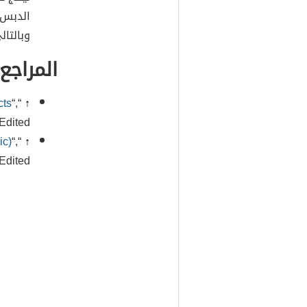
الدبس و
وبالتا
المراجع
cts
“,
“
↑
Edited.
ic)
“,
“
↑
Edited.