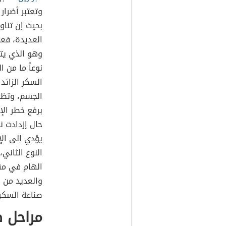
وتعتبر أضرار
بحيث إن تناو
العديدة، فعن
وهو الذي يت
نوعاً ما من 
السكر الزائد
الجسم، وتظه
برفع خطر الإ
حال إزدادت ن
يؤدي إلى ال
النوع الثاني
الهام في مقا
والعديد من 
صناعة السكر 
مراحل ص