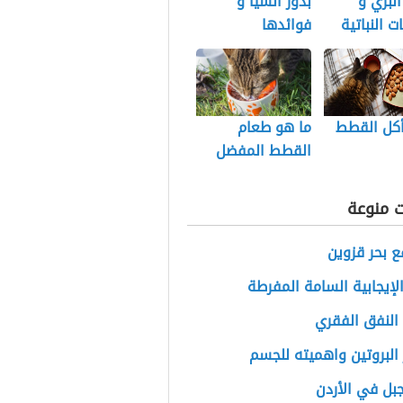
البري و
بذور الشيا و
ت النباتية
فوائدها
أكل القطط
ما هو طعام
القطط المفضل
ت منوعة
ع بحر قزوين
الإيجابية السامة المفرطة
النفق الفقري
البروتين واهميته للجسم
بل في الأردن