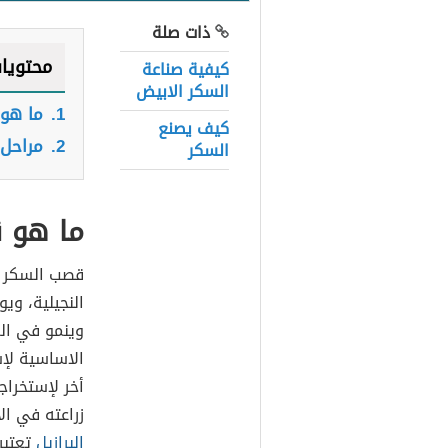
ذات صلة
محتويا
كيفية صناعة
السكر الابيض
1.
ما هو
كيف يصنع
2.
مراحل 
السكر
ما هو 
قصب السكر هو
وينمو في الم
الاساسية لإس
أخر لإستخراج
زراعته في ال
البرازيل
تعتبر