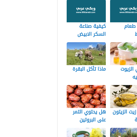
 طعام
كيفية صناعة
السكر الابيض
الزيوت
ماذا تأكل البقرة
ه
زيت الزيتون
هل يحتوي التمر
ة
على البروتين