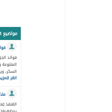
مواضيع 
فوائ
فوائد الجزر
السكر، وي
انقر للمزيد
ماذا
القنفذ يُع
بمظهرها أو